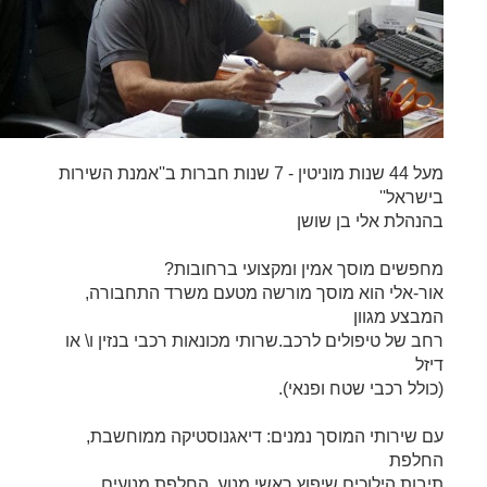
מעל 44 שנות מוניטין - 7 שנות חברות ב''אמנת השירות
ישראל''
הנהלת אלי בן שושן
חפשים מוסך אמין ומקצועי ברחובות?
ור-אלי הוא מוסך מורשה מטעם משרד התחבורה,
מבצע מגוון
חב של טיפולים לרכב.שרותי מכונאות רכבי בנזין ו\ או
יזל
כולל רכבי שטח ופנאי).
ם שירותי המוסך נמנים: דיאגנוסטיקה ממוחשבת,
חלפת
יבות הילוכים,שיפוץ ראשי מנוע, החלפת מנועים,