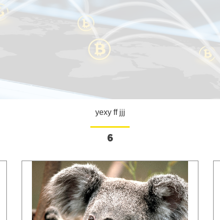
yexy ff jjj
6