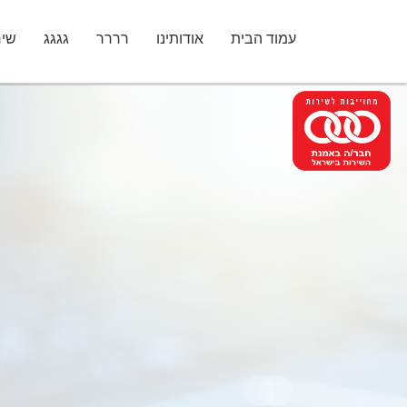
עמוד הבית
אודותינו
רררר
גגגג
שיר