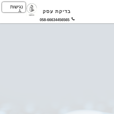
נגישות
בדיקת עסק
058-66634456565