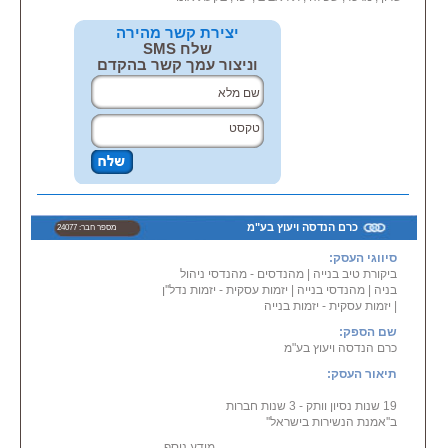
יסודית וללא פשרות. צוות העובדים
שלנו מיומן ובקיא בכל תקני הבטיחות
יצירת קשר מהירה
ובעבודת
שלח SMS
הבנייה הנדרשת.
וניצור עמך קשר בהקדם
כאשר בוחרים בחברת נ.ע. הבונים,
יודעים שהפרויקט יתבצע בדיוק
בזמנים שנקבעו
מראש ושהתוצאה שתתקבל תהיה
מרהיבה ומקצועית, בדיוק כמו
שדמיינתם.
צרו איתנו קשר עוד ותיהנו משירות
מקצועי ואיכותי ומחיר אטרקטיבי
כרם הנדסה ויעוץ בע"מ
מספר חבר: 24077
ביותר!
סיווגי העסק:
ביקורת טיב בנייה
|
מהנדסים - מהנדסי ניהול
בניה
|
מהנדסי בנייה
|
יזמות עסקית - יזמות נדל''ן
|
יזמות עסקית - יזמות בנייה
שם הספק:
כרם הנדסה ויעוץ בע"מ
תיאור העסק:
19 שנות נסיון וותק - 3 שנות חברות
ב''אמנת הנשירות בישראל''
מידע נוסף...