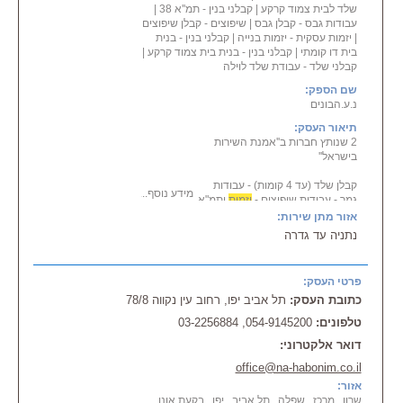
שלד לבית צמוד קרקע
|
קבלני בנין - תמ''א 38
|
עבודות גבס - קבלן גבס
|
שיפוצים - קבלן שיפוצים
|
יזמות עסקית - יזמות בנייה
|
קבלני בנין - בנית
בית דו קומתי
|
קבלני בנין - בנית בית צמוד קרקע
|
קבלני שלד - עבודת שלד לוילה
שם הספק:
נ.ע.הבונים
תיאור העסק:
2 שנותץ חברות ב''אמנת השירות
בישראל''
קבלן שלד (עד 4 קומות) - עבודות
מידע נוסף...
גמר - עבודות שיפוצים -
יזמות
ותמ"א
38
אזור מתן שירות:
נתניה עד גדרה
חברת נ.ע. הבונים, היא חברת
יזמות
,
בנייה ונדל"ן, בעלת ניסיון רב בכל
ענפי הבנייה,
פרטי העסק:
כך שאם אתם מחפשים קבלן שלד
כתובת העסק:
תל אביב יפו, רחוב עין נקווה 78/8
מקצועי ומנוסה – אנחנו הכתובת
שלכם! יש לנו ותק
טלפונים:
054-9145200, 03-2256884
במגוון עבודות בנייה, כולל הכנת
תכניות מקצועיות ברמה גבוהה. אנו
דואר אלקטרוני:
מקפידים לרכוש
office@na-habonim.co.il
חומרי בנייה איכותיים העומדים
אזור:
בדרישות התקן הישראלי ומבצעים
שרון , מרכז , שפלה , תל אביב , יפו , בקעת אונו
את העבודה בצורה