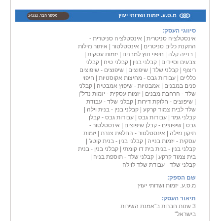
מקצוע, צוות של קבלני משנה מנוסים
בתחום וכן, מהנדסי ביצוע ומנהלי
מ.ס.ע. יזמות ושרותי יעוץ
מספר חבר: 24232
עבודה בעלי ותק
של שנים רבות, העוסקים בתכנון
סיווגי העסק:
בעבודה בשטח, מתן
אינסטלציה סניטרית
|
אינסטלציה סניטרית -
פתרונות יעילים ומהירים וכן, פיקוח
התקנת כלים סניטרים
|
אינסטלטור
|
איתור נזילות
צמוד במהלך העבודה עד המסירה.
|
בנייה קלה
|
חיפוי חוץ למבנים
|
יזמות עסקית
|
צבעים וסיידים
|
קבלני בנין
|
קבלני טיח
|
קבלני
ריצוף
|
קבלני שלד
|
שיפוצים
|
שיפוצים - שיפוצים
כלליים
|
עבודות גבס - מחיצות אקוסטיות
|
חיפוי
שירות בכל אזורי הארץ כולל במרכז \
פנים במבנים
|
אמבטיות - שיפוץ אמבטיה
|
קבלני
בגוש דן, בדרום, בשפלה, בשרון,
שלד - הרחבת מבנים
|
יזמות עסקית - יזמות נדל''ן
בצפון, בירושלים, ביהודה ושומרון.
|
שיפוצים - חלוקת דירות
|
קבלני שלד - עבודת
שלד לבית צמוד קרקע
|
קבלני בנין - בנית וילה
|
קבלני גמר
|
עבודות גבס
|
עבודות גבס - קבלן
גבס
|
שיפוצים - קבלן שיפוצים
|
אינסטלטור -
תיקון נזילה
|
אינסטלטור - החלפת צנרת
|
יזמות
עסקית - יזמות בנייה
|
קבלני בנין - בנית קוטג'
|
קבלני בנין - בנית בית דו קומתי
|
קבלני בנין - בנית
בית צמוד קרקע
|
קבלני שלד - תוספת בניה
|
קבלני שלד - עבודת שלד לוילה
שם הספק:
מ.ס.ע. יזמות ושרותי יעוץ
תיאור העסק:
3 שנות חברות ב''אמנת השירות
בישראל''