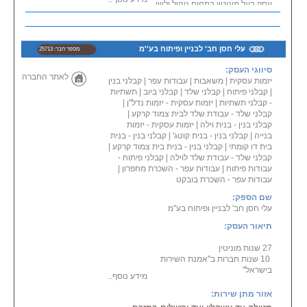
עסק בעל מוניטין בתחום ניהול וליווי
פרוייקטים בבנייה‏
שירות בכל אזורי הארץ כולל במרכז \
בגוש דן, בדרום, בשפלה, בשרון,
עלי חסן חב' לבניין ופיתוח בע''מ
מספר חבר: 25713
בצפון, בירושלים, ביהודה ושומרון.
סיווגי העסק:
לאתר החברה
יזמות עסקית
|
משאבות
|
עבודות עפר
|
קבלני בנין
|
קבלני פיתוח
|
קבלני שלד
|
קבלני ביוב
|
תשתיות
- קבלני תשתיות
|
יזמות עסקית - יזמות נדל''ן
|
קבלני שלד - עבודת שלד לבית צמוד קרקע
|
קבלני בנין - בנית וילה
|
יזמות עסקית - יזמות
בנייה
|
קבלני בנין - בנית קוטג'
|
קבלני בנין - בנית
בית דו קומתי
|
קבלני בנין - בנית בית צמוד קרקע
|
קבלני שלד - עבודת שלד לוילה
|
קבלני פיתוח -
עבודות פיתוח
|
עבודות עפר - השכרת מחפרון
|
עבודות עפר - השכרת בובקט
שם הספק:
עלי חסן חב' לבניין ופיתוח בע''מ
תיאור העסק:
27 שנות מוניטין
10 שנות חברות ב''אמנת השירות
בישראל''
מידע נוסף...
עלי חסן חב' לבניין ופיתוח בע''מ
אזור מתן שירות:
עובדת שנים רבות ומתמחה בעבודות