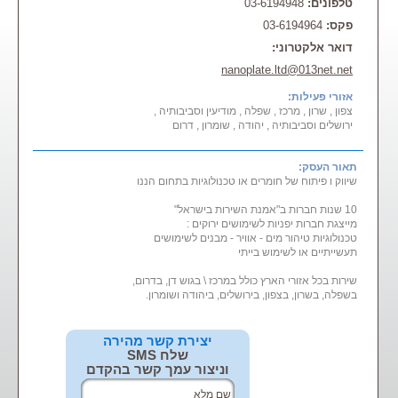
טלפונים:
03-6194948
פקס:
03-6194964
דואר אלקטרוני:
nanoplate.ltd@013net.net
אזורי פעילות:
צפון , שרון , מרכז , שפלה , מודיעין וסביבותיה ,
ירושלים וסביבותיה , יהודה , שומרון , דרום
תאור העסק:
שיווק ו פיתוח של חומרים או טכנולוגיות בתחום הננו
10 שנות חברות ב"אמנת השירות בישראל"
מייצגת חברות יפניות לשימושים ירוקים :
טכנולוגיות טיהור מים - אוויר - מבנים לשימושים
תעשייתיים או לשימוש בייתי
שירות בכל אזורי הארץ כולל במרכז \ בגוש דן, בדרום,
בשפלה, בשרון, בצפון, בירושלים, ביהודה ושומרון.
יצירת קשר מהירה
שלח SMS
וניצור עמך קשר בהקדם