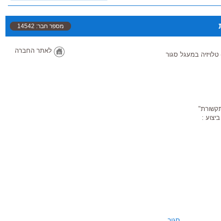
הגבוהה והאיכותית ביותר.
והב לעסוק בו. עוד מאז שהיה
מספר חבר: 14542
יים ובהמשך למד את המקצוע
לאתר החברה
לויזיה במעגל סגור
יים,חוקר ומכיר כל רכיב חדש
ב בתחומו הוא איש שירות,
 ותואמות את השוק.
תרונות – ולבצע אותם! אז
תקשורת"
יצוע :
בשרון הצפוני, בעמק חפר,
 יעקב, בחיפה וסביבותיה.
סגור