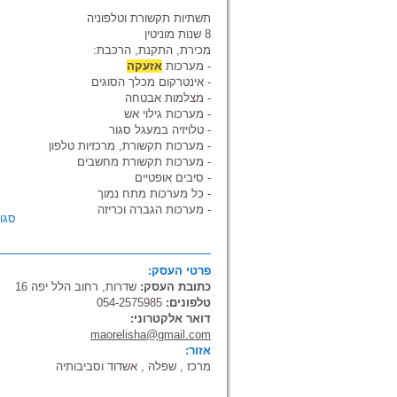
תשתיות תקשורת וטלפוניה
8 שנות מוניטין
מכירת, התקנת, הרכבת:
- מערכות
אזעקה
- אינטרקום מכלך הסוגים
- מצלמות אבטחה
- מערכות גילוי אש
- טלויזיה במעגל סגור
- מערכות תקשורת, מרכזיות טלפון
- מערכות תקשורת מחשבים
- סיבים אופטיים
- כל מערכות מתח נמוך
- מערכות הגברה וכריזה
סגו
פרטי העסק:
כתובת העסק:
שדרות, רחוב הלל יפה 16
טלפונים:
054-2575985
דואר אלקטרוני:
maorelisha@gmail.com
אזור:
מרכז , שפלה , אשדוד וסביבותיה