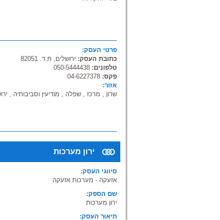
פרטי העסק:
כתובת העסק:
ירושלים, ת.ד. 82051
טלפונים:
050-5444438
פקס:
04-6227378
אזור:
שרון , מרכז , שפלה , מודיעין וסביבותיה , יר
ירון מערכות
סיווגי העסק:
אזעקה - מערכות אזעקה
שם הספק:
ירון מערכות
תיאור העסק: