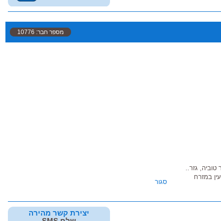
מספר חבר: 10776
 טוביה, גזר..
עין במזרח
סגור
יצירת קשר מהירה
שלח SMS