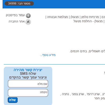
מספר חבר: 34998
עמוד בפייסבוק
כם
|
מרכזיות טלפון
|
מנעולן
|
מצלמות אבטחה
|
מנעולן - החלפת מנעול
אתר החברה
ים חשמליים, בתים חכמים.
מידע נוסף...
המתעסק בהתקנה ואחזקה של
יצירת קשר מהירה
ת, הרכבת מכירת, אספקת
שלח SMS
למות אבטחה ו מערכות תקשורת,
וניצור עמך קשר בהקדם
מנעולים אלקטרוניים, אזעקות
רומגנט ומצלמות אבטחה במעגל סגור.
, שרון דרומי , שרון צפוני , נתניה ,
 כמו כן אנו מספקים ייעוץ למיגון הבית
עמק חפר