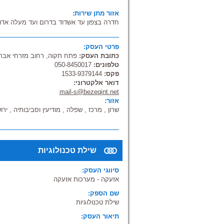
אזור מתן שירות:
חדרה בצפון עד אשדוד בדרום ועד מעלה אדו
פרטי העסק:
כתובת העסק:
פתח תקוה, רחוב מזרחי אברה
טלפונים:
050-8450017
פקס:
1533-9379144
דואר אלקטרוני:
mail-s@bezeqint.net
אזור:
שרון , מרכז , שפלה , מודיעין וסביבותיה , יר
שילת טכנולוגיות
סיווגי העסק:
אזעקה - מערכות אזעקה
שם הספק:
שילת טכנולוגיות
תיאור העסק: