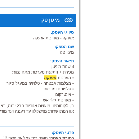
מיגון טק
סיווגי העסק:
אזעקה - מערכות אזעקה
שם הספק:
מיגון טק
תיאור העסק:
8 שנות מוניטין
מכירת + התקנת מערכות מתח נמוך:
• מערכות
אזעקה
• מצלמות אבטחה - טלויזיה במעגל סגור
• טלפונים ומרכזות
• אינטרקום
• מערכות גילוי אש
בין לקוחותינו: מועצות אזוריות חבל יבנה, באר
אזו רמתן שרות: מאשקלון עד רעננה ועד מודי
פרטי העסק:
כתובת העסק:
מושב בית גמליאל משק 12