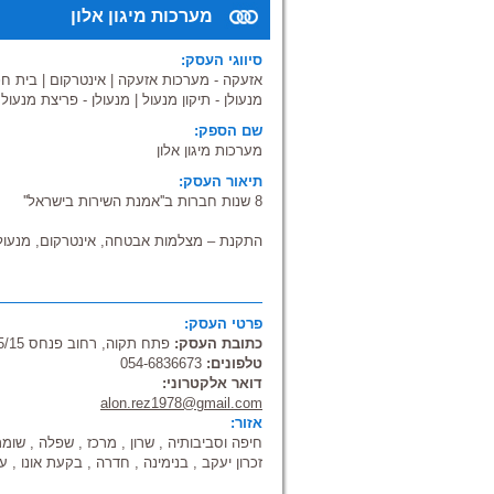
מערכות מיגון אלון
סיווגי העסק:
אזעקה - מערכות אזעקה
|
אינטרקום
|
בית ח
מנעולן - תיקון מנעול
|
מנעולן - פריצת מנעול
|
שם הספק:
מערכות מיגון אלון
תיאור העסק:
8 שנות חברות ב''אמנת השירות בישראל''
התקנת – מצלמות אבטחה, אינטרקום, מנעול
מערכות מיגון אלון בראשות אלון רזניקוב, 
מערכות אבטחה, מיגון ותקשורת מעל 10 שנים.
פרטי העסק:
מערכות מיגון אלון מתעסקת ב שרותי התקנ
כתובת העסק:
פתח תקוה, רחוב פנחס 5/15
מערכות טלויזיה במעגל סגור, בכל סוגי מצ
טלפונים:
054-6836673
אינטרקום, מנעולים חשמליים, בתים חכמים ו 
דואר אלקטרוני:
קוויות ו\או אלחוטיות, התקנת קודנים ואלקט
alon.rez1978@gmail.com
אזור:
שירות אחזקה למשרדים ארגונים ומוסדות.
חיפה וסביבותיה , שרון , מרכז , שפלה , שומרון 
אנו מספקים את כל שרותי המיגון לבית ולעסק,
זכרון יעקב , בנימינה , חדרה , בקעת אונו , 
בכניסה