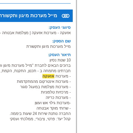
לבית / עסק חדש. מתעסקים רק בציוד ברמה 
אלון הוא איש טכני שמכיר היטב את התחום וא
מייל מערכות מיגון ותקשורת
תלמיד אהב לעסוק ולתקן מכשירים אלקטרונ
בקולג'- וסיים את הלימודים בהצטיינות.
סיווגי העסק:
אזעקה - מערכות אזעקה
|
מצלמות אבטחה - ט
הוא תמיד מעודכן בחידושים וקידומים טכנולוג
שיוצא בשוק , הקשור לתחומו. בנוסף לידע רח
שם הספק:
אמין, נעים וצנוע. ההצעות המחיר שלו הוגנות
מייל מערכות מיגון ותקשורת
תיאור העסק:
אלון הוא איש מקצוע שאין הרבה כמותו.
10 שנות נסיון
"אני מצפה לפגוש אתכם ולעזור לכם ולפתח פ
למה אתם מחכים, בואו ניפגש! "
ברוכים הבאים לחברת "מייל מערכות מיגון ו
אלון רזניקוב – בעל העסק
חברתינו מתמחה ב - תכנון, התקנת, הקמת, ב
- מערכות
אזעקה
שרות במרכז, בשפלה, בשרון, בשרון הדרומי, 
- מערכות אינטרקום מהמתקדמות
בשומרון, בנתניה, בחדרה , בבנימניה, בזכרון
- מערכות מצלמות במעגל סגור
- מרכזיות טלפוניות
- מערכות כריזה
-מערכות גילוי אש ועשן
- שרותי מוקד אבטחה
החברה נותנת שירות 24 שעות ביממה.
קהל יעד: פרטי, ציבורי, ממלכתי ועסקי