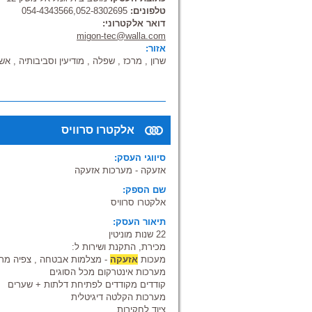
טלפונים:
054-4343566,052-8302695
דואר אלקטרוני:
migon-tec@walla.com
אזור:
שרון , מרכז , שפלה , מודיעין וסביבותיה , אש
אלקטרו סרוויס
סיווגי העסק:
אזעקה - מערכות אזעקה
שם הספק:
אלקטרו סרוויס
תיאור העסק:
22 שנות מוניטין
מכירת, התקנת ושירות ל:
מעכות
אזעקה
- מצלמות אבטחה , צפיה מרח
מערכות אינטרקום מכל הסוגים
קודדים מקודדים לפתיחת דלתות + שערים
מערכות הקלטה דיגיטלית
ציוד לחקירות