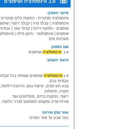
א.נ. אינסטלציה ושיפוצים
סיווגי העסק:
אינסטלציה סניטרית - התקנת כלים סניטרים
|
אינסטלציה
|
קבלני טיח
|
קבלני ריצוף
|
שיפוצי
שיפוצים - חלוקת דירות
|
קבלני גמר
|
עבודות
שיפוצים
|
אינסטלטור - תיקון נזילה
|
אינסטלטו
מערכות מים
שם הספק:
א.נ.
אינסטלציה
ושיפוצים
תיאור העסק:
א.נ.
אינסטלציה
ושיפוצים מומחה בכל עבודו
עבודות גבס,
צבע חוץ ופנים, יציקות בטון, הרחבת דלתות
תקרה, פרגולות,
ריצוף, התקנת ברזים, מקלחונים ועוד.
שירות אדיב ומקצועי המותאם לצרכי הלקוח.
אזור מתן שירות:
באר שבע עד אזור המרכז