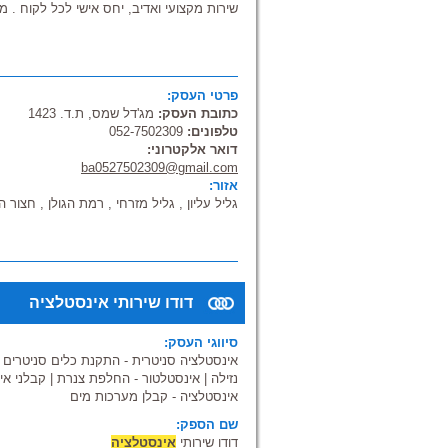
שירות מקצועי ואדיב, יחס אישי לכל לקוח . מ
פרטי העסק:
כתובת העסק:
מג'דל שמס, ת.ד. 1423
טלפונים:
052-7502309
דואר אלקטרוני:
ba0527502309@gmail.com
אזור:
גליל עליון , גליל מזרחי , רמת הגולן , חצור 
דודו שירותי אינסטלציה
סיווגי העסק:
אינסטלציה סניטרית - התקנת כלים סניטרים
|
נזילה
|
אינסטלטור - החלפת צנרת
|
קבלני אי
אינסטלציה - קבלן מערכות מים
שם הספק:
דודו שירותי
אינסטלציה