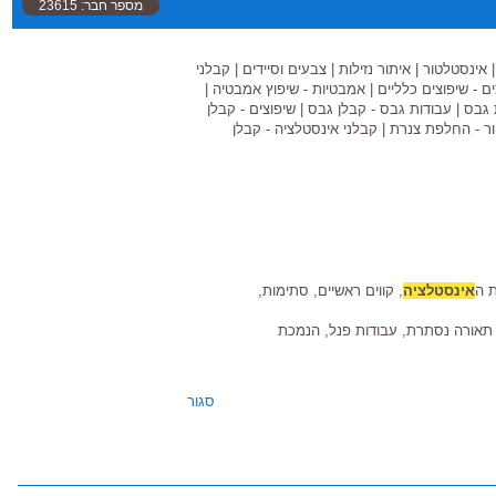
מספר חבר: 23615
אינסטלטור
|
איתור נזילות
|
צבעים וסיידים
|
קבלני
ם - שיפוצים כלליים
|
אמבטיות - שיפוץ אמבטיה
|
 גבס
|
עבודות גבס - קבלן גבס
|
שיפוצים - קבלן
ר - החלפת צנרת
|
קבלני אינסטלציה - קבלן
ת ה
אינסטלציה
, קווים ראשיים, סתימות,
, תאורה נסתרת, עבודות פנל, הנמכת
סגור