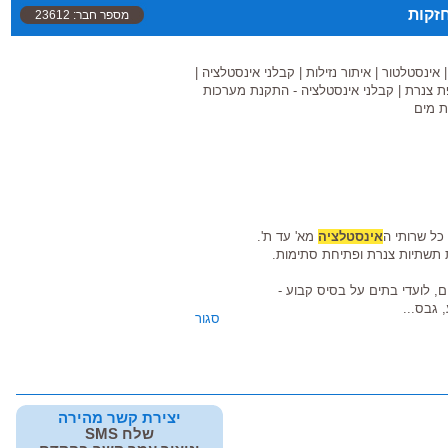
זקות
מספר חבר: 23612
אינסטלטור
|
איתור נזילות
|
קבלני אינסטלציה
|
ת צנרת
|
קבלני אינסטלציה - התקנת מערכות
ת מים
כל שרותי ה
אינסטלציה
מא' עד ת'.
יית תשתיות צנרת ופתיחת סתימות.
, לועדי בתים על בסיס קבוע -
 גבס...
סגור
יצירת קשר מהירה
שלח SMS