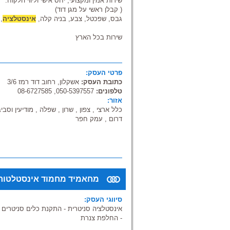
שירות אמין ומקצועי, יחס אישי וליווי הלקוח.
( קבלן ראשי על מגן דוד)
גבס, שפכטל, צבע, בניה קלה,
אינסטלציה
,
שירות בכל הארץ
פרטי העסק:
כתובת העסק:
אשקלון, רחוב דוד רמז 3/6
טלפונים:
050-5397557, 08-6727585
אזור:
כלל ארצי , צפון , שרון , שפלה , מודיעין וסביב
דרום , עמק חפר
מחאמיד מחמוד אינסטלטור
סיווגי העסק:
אינסטלציה סניטרית - התקנת כלים סניטרים
|
- החלפת צנרת