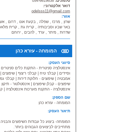
טלפונים:
054-6619838
דואר אלקטרוני:
odelsss11@gmail.com
אזור:
שרון , מרכז , שפלה , בקעת אונו , דרום , אש
באר שבע וסביבותיה , קרית גת , קרית מלאכי ,
שדרות , מיתר , ערד , להבים , ירוחם
המומחה - עזרא כהן
סיווגי העסק:
אינסטלציה סניטרית - התקנת כלים סניטרים
|
וסיידים
|
קבלני טיח
|
קבלני ריצוף
|
שיפוצים
|
אמבטיה
|
שיפוצים - חלוקת דירות
|
קבלני גמ
שיפוצים - קבלן שיפוצים
|
אינסטלטור - תיקון נ
אינסטלציה - התקנת מערכות אינסטלציה
|
קב
שם הספק:
המומחה - עזרא כהן
תיאור העסק:
המומחה- ביצוע כל עבודות השיפוצים והבניה.
מתחייבים לביצועים הגבוהים ביותר.