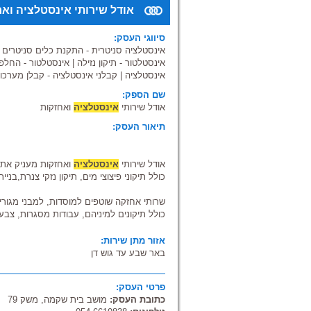
אודל שירותי אינסטלציה ואח
סיווגי העסק:
אינסטלציה סניטרית - התקנת כלים סניטרים
|
אינסטלטור - תיקון נזילה
|
אינסטלטור - החלפ
אינסטלציה
|
קבלני אינסטלציה - קבלן מערכו
שם הספק:
אודל שירותי
אינסטלציה
ואחזקות
תיאור העסק:
אודל שירותי
אינסטלציה
ואחזקות מעניק את 
כולל תיקוני פיצוצי מים, תיקון נזקי צנרת,בנ
שרותי אחזקה שוטפים למוסדות, למבני מגורים
כולל תיקונים למיניהם, עבודות מסגרות, צבע,
אזור מתן שירות:
באר שבע עד גוש דן
פרטי העסק:
כתובת העסק:
מושב בית שקמה, משק 79