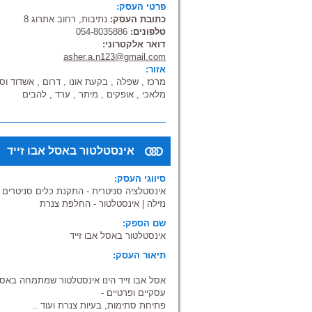
פרטי העסק:
כתובת העסק:
נתיבות, רחוב אתרוג 8
טלפונים:
054-8035886
דואר אלקטרוני:
asher.a.n123@gmail.com
אזור:
מרכז , שפלה , בקעת אונו , דרום , אשדוד וסב
מלאכי , אופקים , מיתר , ערד , להבים
אינסטלטור באסל אבו זייד
סיווגי העסק:
אינסטלציה סניטרית - התקנת כלים סניטרים
|
נזילה
|
אינסטלטור - החלפת צנרת
שם הספק:
אינסטלטור באסל אבו זייד
תיאור העסק:
אסל אבו זייד הינו אינסטלטור שמתמחה באס
עסקיים ופרטיים -
פתיחת סתימות, בעיות צנרת ועוד ..