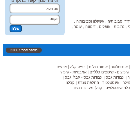
וניצור עמך קשר בהקדם
דוד וסביבותיה , אשקלון וסביבותיה ,
 נתיבות , אופקים , דימונה , עומר ,
מספר חבר: 23607
אינסטלטור
|
איתור נזילות
|
בנייה קלה
|
צבעים
שיפוצים - שיפוצים כלליים
|
אמבטיות - שיפוץ
ר
|
עבודות גבס
|
עבודות גבס - קבלן גבס
|
זילה
|
אינסטלטור - החלפת צנרת
|
קבלני
לני אינסטלציה - קבלן מערכות מים