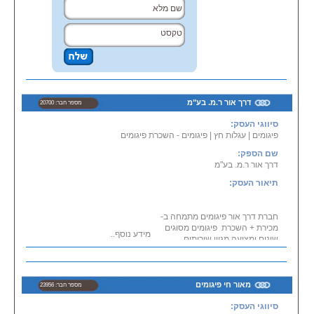
א'-ו' 24 שעות ביממה
שירות בכל אזורי הארץ כולל במרכז \
בגוש דן, בדרום, בשפלה, בשרון,
בצפון, בירושלים, ביהודה ושומרון.
דרך אור ר.מ. בע"מ
מספר חבר: 20700
סיווגי העסק:
פיגומים
|
עגלות חץ
|
פיגומים - השכרת פיגומים
שם הספק:
דרך אור ר.מ. בע"מ
תיאור העסק:
חברת דרך אור פיגומים מתמחה ב-
מכירת + השכרת פיגומים מסוגים
מידע נוסף...
שונים ומציעה מגוון שירותים
מקצועיים ואיכותיים בתחום. השירות
ניתן לחברות בנייה, לקבלנים
וללקוחות פרטיים, תוך הקפדה
על מתן שירות אמין ועל עמידה
מאור חי פיגומים
מספר חבר: 23956
מדויקת בלוחות זמנים.
סיווגי העסק:
שרות השכרת פיגומים ניידים עד 8