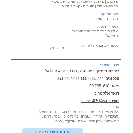
פיגומים
|
פיגומים - השכרת פיגומים
מטר פיגומים זקפים פיגומים תלויים
|
פיגומים -
מכירת פיגומים
|
בנוסף מבצעים במקום כל
פיגומים - קנית פיגומים
סוגי מסגרות בניין.
שם הספק:
אמינות ואחריות לאורך כל הדרך
מאור חי פיגומים
הצוות המקצועי של דרך אור פיגומים
עומד לשירותכם בכל שאלה
תיאור העסק:
וישמח לספק לכם ייעוץ מקצועי בכל
2 שנות חברות ב''אמנת השירות
הקשור להקמת פיגומים.
בישראל''
»»» »»» תחום פעילות נוסף: עגלות
איכות - מקצועיות - שירות
מידע נוסף...
חץ
יצור, מכירת, אספקת עגלות חץ
התקנת פיגומים לבתים נמוכים
לרשויות, לעיריות, לקבלני דרכים..
(שרות התקנה ניתן באזור השרון)
שרותי מכירת \ קנית פיגומים
פרטי העסק:
כתובת העסק:
כפר סבא, רחוב הנביאים 14/א'
טלפונים:
050-6887227 ,053-7784230
פקס:
09-7651610
דואר אלקטרוני:
maor_405@walla.com
אזור:
כלל ארצי , צפון , שרון , מרכז , מודיעין וסביבותיה , ירושלים
וסביבותיה , יהודה , שומרון , בקעת אונו , יבנה , דרום ,
בית שמש , עמק חפר , שוהם , אופקים , בנימין
יצירת קשר מהירה