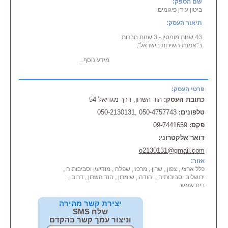
שם הספק:
ביטון עידן פיגומים
תיאור העסק:
43 שנות מוניטין - 3 שנות חברות
ב"אמנת השירות בישראל",
מידע נוסף...
מס' מרכיב פיגומים מורשה 286 (תקן
משרד העבודה)
פרטי העסק:
- הקמת, התקנת,
השכרת
, הרכבת
פיגומים בכל גודל וכל גובה
כתובת העסק:
הוד השרון, דרך מגדיאל 54
- פיגומי חוץ או פנים
טלפונים:
050-4757743 ,050-2130131
- פיגומים זקפים + על גלגלים
- פיגומים מיוחדים לתעשיה
פקס:
09-7441659
צוות עבודים מקצועי, מיומן שיבצע כל
דואר אלקטרוני:
פרויקט על הצד הטוב ביותר
מנהל החברה יועץ מוסמך ממשרד
o2130131@gmail.com
העבודה בנושא הקמת, בדיקות,
אזור:
הדרכות פיגומים
כלל ארצי , צפון , שרון , מרכז , שפלה , מודיעין וסביבותיה ,
ירושלים וסביבותיה , יהודה , שומרון , הוד השרון , דרום ,
ביצוע מהיר ומעולה, שירות מקצועי,
בית שמש
איכות עבודה גבוהה
ה שירות ניתן למוסדות, לקבלנים,
יצירת קשר מהירה
לגופים ציבוריים
שלח SMS
וניצור עמך קשר בהקדם
ימי ושעות פעילות: