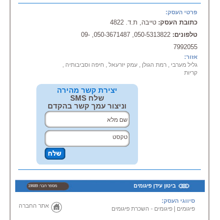
ביהודה ושומרון.
מובילות, כגון: סולל בונה, דניה
התחתון, בגליל המזרחי,
פרטי העסק:
סיבוס, אשטרום, רום גבס, קריב,
בעמק יזרעאל, בעמק בית שאן,
כתובת העסק:
טייבה, ת.ד. 4822
רוניר, ברעם שלטי חוצות, חברת
בחיפה וסביבותיה, בקריות, בשרון,
החשמל, בתי זיקוק אשדוד,
בעמ קחפר, במרכז, בבקעת אונו
טלפונים:
050-5313822, 050-3671487, 09-
אלקטרה,
בנק הפועלים ועוד..
7992055
אזור:
גליל מערבי , רמת הגולן , עמק יזרעאל , חיפה וסביבותיה ,
שירות בכל אזורי הארץ כולל במרכז \
קריות
בגוש דן, בדרום, בשפלה, בשרון,
בצפון,
יצירת קשר מהירה
בירושלים, ביהודה ושומרון.
שלח SMS
וניצור עמך קשר בהקדם
ביטון עידן פיגומים
מספר חבר: 19689
סיווגי העסק:
אתר החברה
פיגומים
|
פיגומים - השכרת פיגומים