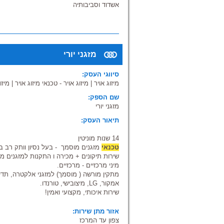
אשדוד וסביבותיה
מזגני יורי
סיווגי העסק:
מיזוג אויר
|
מיזוג אויר - טכנאי מיזוג אויר
|
מיזו
שם הספק:
מזגני יורי
תיאור העסק:
14 שנות מוניטין
טכנאי
מזגנים מוסמך - בעל נסיון וותק רב ב
שירות תיקונים + מכירה ו התקנות למזגנים מכ
מיני מרכזיים - מרכזיים.
מתקין מורשה ( מוסמך) למזגני אלקטרה, תדיר
אמקור, LG, מיצובישי, טורנדו.
שירות איכותי, מקצועי ואמין!
אזור מתן שירות:
צפון עד המרכז