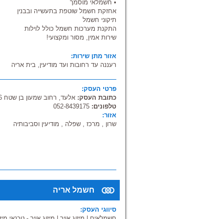
• חשמלאי מוסמך
אחזקת חשמל שוטפת בתעשייה ובבנין
תיקוני חשמל
התקנת מערכות חשמל כולל לוילות
שירות אמין, מסור ומקצועי!
אזור מתן שירות:
רעננה עד רחובות ועד מודיעין, בית אריה
פרטי העסק:
כתובת העסק:
אלעד, רחוב שמעון בן שטח 19/16
טלפונים:
052-8439175
אזור:
שרון , מרכז , שפלה , מודיעין וסביבותיה
חשמל אריה
סיווגי העסק:
חשמלאים
|
מיזוג אויר
|
מיזוג אויר - טכנאי מיזו