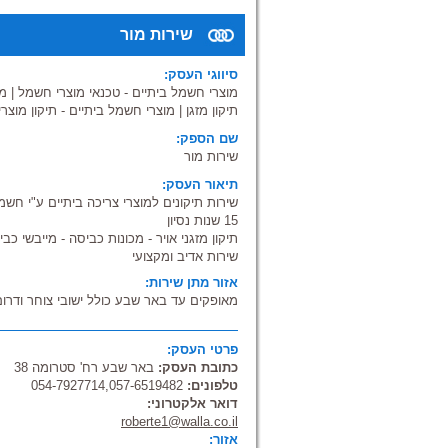
שירות מור
סיווגי העסק:
מוצרי חשמל ביתיים - טכנאי מוצרי חשמל
|
מי
תיקון מזגן
|
מוצרי חשמל ביתיים - תיקון מוצר
שם הספק:
שירות מור
תיאור העסק:
שירות תיקונים למוצרי צריכה ביתיים ע"י חש
15 שנות נסיון
תיקון מזגני אויר - מכונות כביסה - מייבשי כב
שירות אדיב ומקצועי
אזור מתן שירות:
מאופקים עד באר שבע כולל ישובי צוחר ודרום
פרטי העסק:
כתובת העסק:
באר שבע רח' סטרומה 38
טלפונים:
054-7927714,057-6519482
דואר אלקטרוני:
roberte1@walla.co.il
אזור: