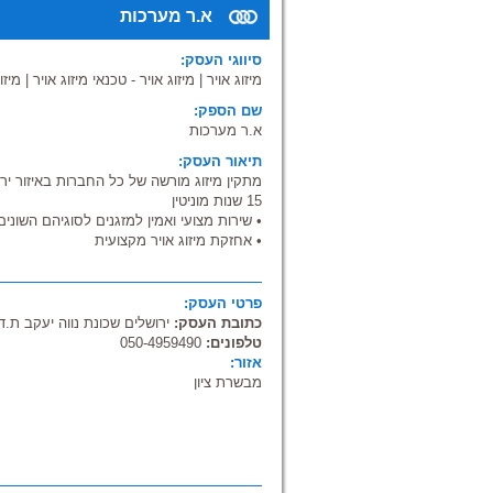
א.ר מערכות
סיווגי העסק:
מיזוג אויר
|
מיזוג אויר - טכנאי מיזוג אויר
|
מיזו
שם הספק:
א.ר מערכות
תיאור העסק:
מתקין מיזוג מורשה של כל החברות באיזור ירושל
15 שנות מוניטין
• שירות מצועי ואמין למזגנים לסוגיהם השונים
• אחזקת מיזוג אויר מקצועית
• התקנת, מכירת + ביטוח מזגנים
• התקנת ונטות, מפוחים, ארובות לתעשייה או
ממליצים: יש!
פרטי העסק:
אחריות: יש!
כתובת העסק:
ירושלים שכונת נווה יעקב ת.ד. 142
טלפונים:
050-4959490
אזור:
מבשרת ציון