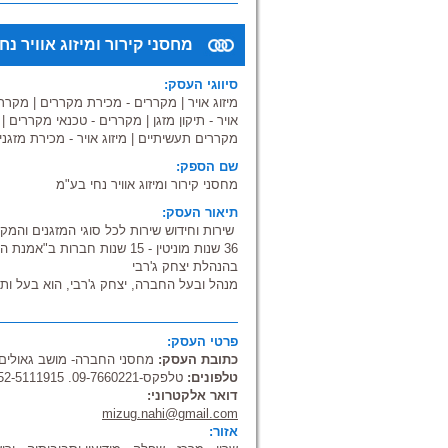
מחסני קירור ומיזוג אוויר נח
סיווגי העסק:
מיזוג אויר
|
מקררים - מכירת מקררים
|
מקררי
אויר - תיקון מזגן
|
מקררים - טכנאי מקררים
|
מקררים תעשיתיים
|
מיזוג אויר - מכירת מזגני
שם הספק:
מחסני קירור ומיזוג אוויר נחי בע"מ
תיאור העסק:
שירות וחידוש שירות לכל סוגי המזגנים והמקר
36 שנות מוניטין - 15 שנות חברות ב"אמנת השירות בישראל"
בהנהלת יצחק ג'רבי
מנהל ובעל החברה, יצחק ג'רבי, הוא בעל ותק
מ-35 שנה בענף, ואנשי מקצוע רבים פונים אליו לקבלת ייעוץ ופתרונות
מקצועיים בתחום.
• שירות, תיקון, התקנת, אחזקת, מכירת מזגנ
פרטי העסק:
החברה מתקינה ומתקנת מזגנים ביתיים או תע
כתובת העסק:
מחסני החברה- מושב גאולים,
ומתוצרת כל החברות.
טלפונים:
טלפקס-09-7660221. 052-5111915
מכירת מזגנים יד שנייה.
דואר אלקטרוני:
ההתקנה כוללת את כל עבודות ההכנה והגמר ה
mizug.nahi@gmail.com
פתחי אוורור, הנמכת תקרות, הכנת תשתית לח
אזור:
צוות החברה מיומן במתן פתרונות מקצועיים