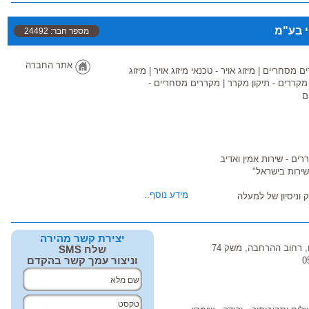
י בע"מ
מספר חבר: 24492
אתר החברה
ם מסחריים
|
מיזוג אויר - טכנאי מיזוג אויר
|
מיזוג
מקררים - תיקון מקרר
|
מקררים מסחריים -
ם
רים - שירות אמין ואדיב
מידע נוסף...
 וניסיון של למעלה
ים
יצירת קשר מהירה
שייתיים, מכל הסוגים
 רחוב ההרחבה, משק 74
שלח SMS
וניצור עמך קשר בהקדם
נדרשות, כגון: יצירת
שמל, ספוטים, צביעה וכד'.
 בהתאם לתנאי השטח.