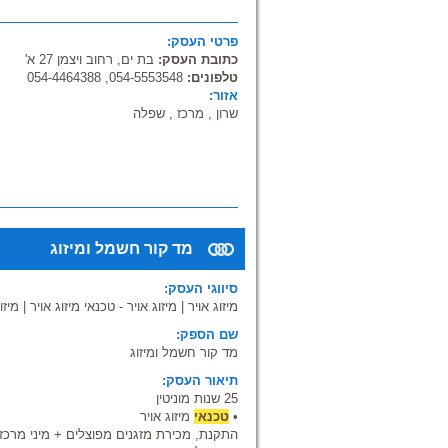
פרטי העסק:
כתובת העסק:
בת ים, רחוב ויצמן 27 א'
טלפונים:
054-5553548, 054-4464388
אזור:
שרון , מרכז , שפלה
מד קור חשמל ומיזוג
סיווגי העסק:
מיזוג אויר
|
מיזוג אויר - טכנאי מיזוג אויר
|
מיזו
שם הספק:
מד קור חשמל ומיזוג
תיאור העסק:
25 שנות מוניטין
•
טכנאי
מיזוג אויר
התקנת, מכירת מזגנים מפוצלים + מיני מרכזי