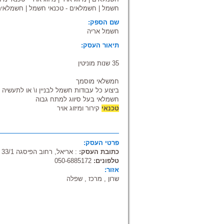
חשמל
|
חשמלאים - טכנאי חשמל
|
חשמלאים
שם הספק:
חשמל אריה
תיאור העסק:
35 שנות מוניטין
חמשלאי מוסמך
ביצוע כל עבודות חשמל לבניין ו\ או לתעשיה
חשמלאי בעל סיווג למתח גבוה
טכנאי
קירור ומיזוג אויר
פרטי העסק:
כתובת העסק:
: אריאל, רחוב הפיסגה 33/1
טלפונים:
050-6885172
אזור:
שרון , מרכז , שפלה