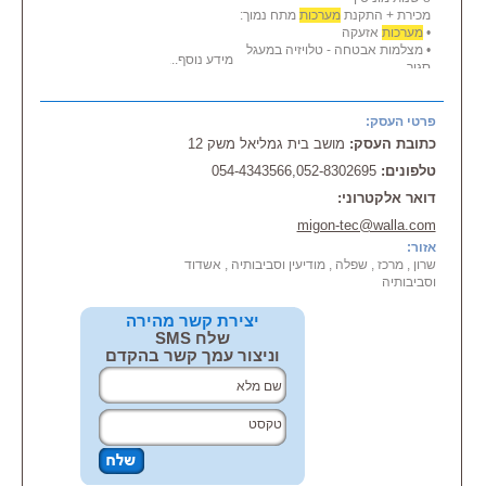
מכירת + התקנת
מערכות
מתח נמוך:
•
מערכות
אזעקה
• מצלמות אבטחה - טלויזיה במעגל
מידע נוסף...
סגור
• טלפונים ומרכזות
• אינטרקום
•
מערכות
גילוי אש
פרטי העסק:
בין לקוחותינו: מועצות אזוריות חבל
כתובת העסק:
מושב בית גמליאל משק 12
יבנה, באר טוביה, גזר..
טלפונים:
054-4343566,052-8302695
אזו רמתן שרות: מאשקלון עד רעננה
ועד מודיעין במזרח
דואר אלקטרוני:
migon-tec@walla.com
אזור:
שרון , מרכז , שפלה , מודיעין וסביבותיה , אשדוד
וסביבותיה
יצירת קשר מהירה
שלח SMS
וניצור עמך קשר בהקדם