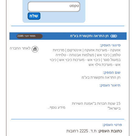
חן התראה ותקשורת בע"מ
מספר חבר: 23385
סיווגי העסק:
לאתר החברה
אזעקה - מערכות אזעקה
|
אינטרקום
|
מרכזיות
טלפון
|
כיבוי אש
|
מצלמות אבטחה - טלויזיה
במעגל סגור
|
כיבוי אש - מערכות כיבוי אש
|
כיבוי
אש - מערכת גילוי אש
שם הספק:
חן התראה ותקשורת בע"מ
תיאור העסק:
15 שנות חברות ב"אמנת השירות
מידע נוסף...
בישראל"
שירותי תיקון, התקנת, מכירת
מערכות
אזעקה - כל השירותים תחת גג אחד:
* פתרונות יחודיים לשומרי שבת
פרטי העסק:
* מרכזיות טלפון
כתובת העסק:
ת.ד. 2225 רחובות
* מרכזות אינטרקום