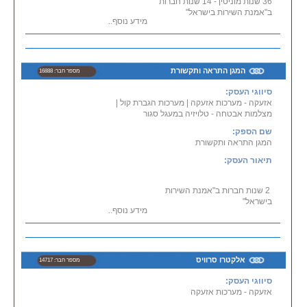
36 שנות מוניטין - 14 שנות חברות
ב"אמנת השירות בישראל"
מידע נוסף...
כל בו דוד - הכל לבית הינו עסק
בניהולו של דוד עם ניסיון
רב שנים,
במקום ניתן למצוא הכל
לבית.
המגן התראה ותקשורת
מספר חבר: 16888
סיווגי העסק:
תחומי התמחות - מכירת, שיווק,
אזעקה - מערכות אזעקה
|
מערכות הגברת קול
|
אספקת חומרי בנין:
מצלמות אבטחה - טלויזיה במעגל סגור
הספקה טכנית - מכירת כלי עבודה -
מוצרי פירזול- ציוד או
שם הספק:
מכשירי חשמל - שכפולי מפתחות -
המגן התראה ותקשורת
החלפת, התקנת מנעולי
תיאור העסק:
רב בריח - כלי בית - ציוד למחשבים -
מערכות אזעקה ביתיות -
כלים סניטריים.
2 שנות חברות ב"אמנת השירות
»»»»»» שכפול מפתחות + שלטים
בישראל"
לרכב
מידע נוסף...
מכירת, התקנת:
- מצלמות במעגל סגור
- מערכות אזעקה
אלקטרו סרוויס
מספר חבר: 14717
- מערכות אינטרקום ובקרה
- מרכזיות טלפוניה
סיווגי העסק:
- תקשורת מחשבים
אזעקה - מערכות אזעקה
- מערכת קולנוע ביתי