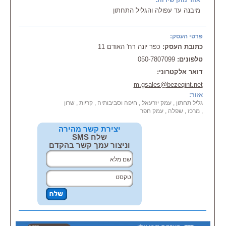
אזור מתן שירות:
מכירת, שיווק, הרכבת, התקנת
מערכות
מתח נמוך
:
מיבנה עד עפולה והגליל התחתון
• מצלמות אבטחה
, טלוויזיה במעגל
סגור
•
מערכות
אזעקה
פרטי העסק:
• אינטרקום
כתובת העסק:
כפר יונה רח' האודם 11
• טלפונים ומרכזות
טלפונים:
050-7807099
דואר אלקטרוני:
m.gsales@bezeqint.net
אזור:
גליל תחתון , עמק יזרעאל , חיפה וסביבותיה , קריות , שרון
, מרכז , שפלה , עמק חפר
יצירת קשר מהירה
שלח SMS
וניצור עמך קשר בהקדם