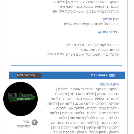
אזעקה - מערכות אזעקה
|
כיבוי אש
|
מצלמות
אבטחה - טלויזיה במעגל סגור
|
כיבוי אש -
מערכות כיבוי אש
|
כיבוי אש - מערכת גילוי אש
שם הספק:
א.יקותיאל פתרונות תקשורת מתקדמים
תיאור העסק:
חברת א.יקותיאל הינה חברה מובילה
בתחום מערכות התקשורת
מידע נוסף...
על כל רבדיו. שמנו לנגד עינינו מטרה
ברורה - אספקת פתרונות
תקשורת או אבטחה אופטימלים תוך
תכנון יעיל ושירות אמין.
אנו מספקים מכלול שירותים מקיף על
M.B Doors
מספר חבר: 24204
מנת לספק קשת רחבה
של שירותים לפני התקנת הציוד,
סיווגי העסק:
במהלך ההתקנה ולאחריו.
אזעקה
|
אזעקה - מערכות אזעקה
|
דלתות
|
שירותינו כוללים פתרונות במגוון
כספות
|
מנעולן
|
מצלמות אבטחה
|
מצלמות
תחומי מערכות התקשורת לצד
אבטחה - טלויזיה במעגל סגור
|
דלתות - דלתות
ייעוץ אישי וניהול פרויקטים ייחודים
פלדלת
|
דלתות - דלתות פנים, דלתות עץ
|
דלתות
בהתאם לדרישות הלקוח.
- דלתות ממד
|
דלתות - דלתות אש
|
דלתות -
דלתות כניסה
|
דלתות - דלתות נגד מים
|
דלתות
חברת א.יקותיאל מעסיקה אנשי
פלדלת - דלתות פלדלת משומשות
|
דלתות -
מקצוע מומחים אשר מצטיינים
עמוד
דלתות ביטחון
|
דלתות אש - דלתות חסינות אש
|
בתחומי השירותים אותם אנו
בפייסבוק
דלתות - דלתות פולימר
|
דלתות - דלתות הזזה
|
מספקים. החברה מציעה פתרונות
מנעולן - תיקון מנעול
|
מנעולן - החלפת מנעול