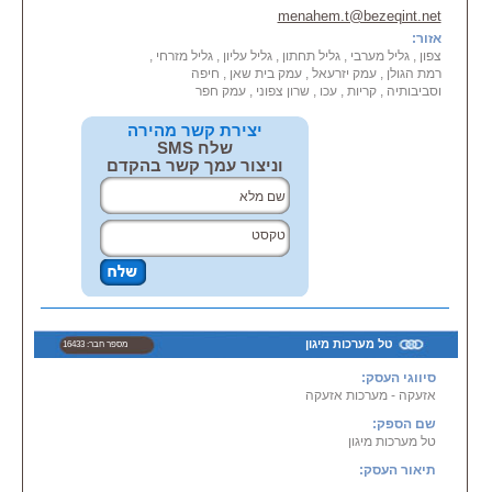
הממשלתיים
menahem.t@bezeqint.net
והפרטיים, בשירות מקצועי ואמין לצד
אזור:
מתן הסברים מפורטים על טיב
צפון , גליל מערבי , גליל תחתון , גליל עליון , גליל מזרחי ,
המוצר
רמת הגולן , עמק יזרעאל , עמק בית שאן , חיפה
ואופן השימוש תוך התאמה אישית
וסביבותיה , קריות , עכו , שרון צפוני , עמק חפר
לדרישות כל לקוח ולצורכי כל לקוח.
* מרכזיות קורל ,אמרלד,
יצירת קשר מהירה
פנסוניק,לוגיפון ומרכזיות ביתיות.
שלח SMS
* מרבבים לקשור בין סניפים.
וניצור עמך קשר בהקדם
* שיווק כרטיסי קווים,שלוחות וציודי
קצה למרכזיות.
* בטוח שנתי לכל סוגי המרכזיות
ומענים אוטמטים.
*
מערכות
דואר קולי\ מענה קולי
ומענים אוטומטים.
*
מערכות
מצוקה – קריאת אחות
*
מערכות
כריזה
*
מערכות
גילוי וכיבוי אש ועשן.
*
מערכות
אזעקה.
טל מערכות מיגון
מספר חבר: 16433
* טלוויזיה במעגל סגור ואינטרקום.
* תוכנות לרישום שיחות.
סיווגי העסק:
* רשתות תקשורת.
אזעקה - מערכות אזעקה
שם הספק:
שירות אדיב ומקצועי
טל מערכות מיגון
מענה לעסקים, מוסדות ולקוחות
פרטיים
תיאור העסק:
עמידה בלוחות זמנים