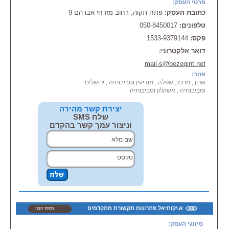
פרטי העסק:
-
מערכות
גילוי אש ועשן
כתובת העסק:
- שרותי מוקד אבטחה
פתח תקוה, רחוב מזרחי אברהם 9
החברה נותנת שירות 24 שעות
טלפונים:
050-8450017
ביממה.
פקס:
1533-9379144
קהל יעד: פרטי, ציבורי, ממלכתי
דואר אלקטרוני:
ועסקי
mail-s@bezeqint.net
אזור:
שרון , מרכז , שפלה , מודיעין וסביבותיה , ירושלים
וסביבותיה , אשקלון וסביבותיה
יצירת קשר מהירה
שלח SMS
וניצור עמך קשר בהקדם
א.יקותיאל פתרונות תקשורת מתקדמים
מספר חבר:
16500/16
סיווגי העסק: