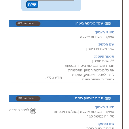
שמר מערכות ביטחון
מספר חבר: 10803
סיווגי העסק:
אזעקה - מערכות אזעקה
שם הספק:
שמר מערכות ביטחון
תיאור העסק:
35 שנות מוניטין
חברת שמר מערכות ביטחון מספקת
את כל מערכות המיגון והתקשורת
לבית ולעסק - צאספק, התקנת:
מידע נוסף...
• מערכות אזעקה קוויות
• מערכות אזעקה אלחוטיות
• מערכות אינטרקום
• מרכזיות ביתיות
• טלוויזיה במעגל סגור
ה.ר.סיקיוריטק בע"מ
מספר חבר: 11347
• מערכות גילוי אש ועשן
אודות:
סיווגי העסק:
לאתר החברה
אזעקה - מערכות אזעקה
|
חברת שמר מערכות ביטחון מנוהלת
מצלמות אבטחה -
טלויזיה במעגל סגור
על ידי סמי סלח, בעל 35 שנות ניסיון
ומראשוני העוסקים בתחום מערכות
שם הספק:
מיגון ותקשורת בארץ.
ה.ר.סיקיוריטק בע"מ