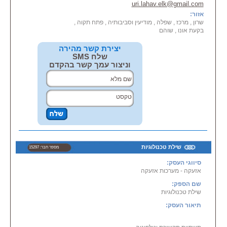
uri.lahav.elk@gmail.com
אזור:
שרון , מרכז , שפלה , מודיעין וסביבותיה , פתח תקוה ,
בקעת אונו , שוהם
יצירת קשר מהירה
שלח SMS
וניצור עמך קשר בהקדם
שילת טכנולוגיות
מספר חבר: 15297
סיווגי העסק:
אזעקה - מערכות אזעקה
שם הספק:
שילת טכנולוגיות
תיאור העסק: