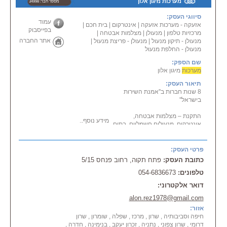
מערכות מיגון אלון
מספר חבר: 34998
סיווגי העסק:
עמוד
אזעקה - מערכות אזעקה
|
אינטרקום
|
בית חכם
|
בפייסבוק
מרכזיות טלפון
|
מנעולן
|
מצלמות אבטחה
|
אתר החברה
מנעולן - תיקון מנעול
|
מנעולן - פריצת מנעול
|
מנעולן - החלפת מנעול
שם הספק:
מערכות
מיגון אלון
תיאור העסק:
8 שנות חברות ב''אמנת השירות
בישראל''
התקנת – מצלמות אבטחה,
מידע נוסף...
אינטרקום, מנעולים חשמליים, בתים
חכמים.
מערכות
מיגון אלון בראשות אלון
פרטי העסק:
רזניקוב, המתעסק בהתקנה ואחזקה
כתובת העסק:
פתח תקוה, רחוב פנחס 5/15
של
טלפונים:
054-6836673
מערכות
אבטחה, מיגון ותקשורת מעל
10 שנים.
דואר אלקטרוני:
מערכות
מיגון אלון מתעסקת ב
alon.rez1978@gmail.com
שרותי התקנת, הרכבת מכירת,
אזור:
אספקת
חיפה וסביבותיה , שרון , מרכז , שפלה , שומרון , שרון
מערכות
טלויזיה במעגל סגור, בכל
דרומי , שרון צפוני , נתניה , זכרון יעקב , בנימינה , חדרה ,