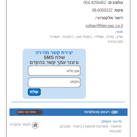
*
מערכות
כריזה
טלפונים:
054-4256452
* מצלמות במעגל סגור
פקס:
08-9350222
פתרונות חכמים לפי דרישה!! משווק,
מתקין מוסמך ( מורשה) של
מערכות
דואר אלקטרוני:
אזעקה:
yohay@hen-sec.co.il
- NAPCO נפקו ארה"ב
- PARADOX פרדוקס
אזור:
מערכות
לגילוי אש - התמחות נוספת
שרון , מרכז , שפלה , בקעת אונו , רחובות , אשדוד
שלנו.
וסביבותיה
בין לקוחותינו נמנים:עיריית נס ציונה,
יצירת קשר מהירה
אופגל אלקטרוניקה כרמיאל, טבע
שלח SMS
מדיקל,
וניצור עמך קשר בהקדם
QBI תעשיות אנאליסט, אלון
חקלאות, אלון כימיקלים, יינות
אשקלון ועוד...
שרות בשפלה, במרכז, בשרון.
רונטק טכנולוגיות
מספר חבר: 14541
סיווגי העסק:
לאתר החברה
אזעקה - מערכות אזעקה
|
ביטוח - סוכנים,
סוכנויות