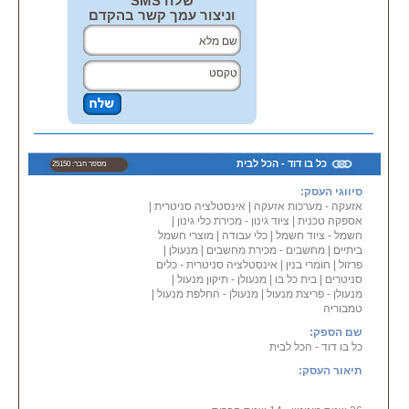
שלח SMS
מערכות
כריזה: JEDIA, SHURE
וניצור עמך קשר בהקדם
טלפוניה: PANASONIC .
ועוד רבים וטובים.... נשמח לכל אתגר
שיוצב בפנינו.
סיסמתנו היא: "אין משימה בלתי
אפשרית!"
שרות ביהודה, בשומרון, בבנימין,
ב
ירושלים וסביבותיה.
כל בו דוד - הכל לבית
מספר חבר: 25150
סיווגי העסק:
אזעקה - מערכות אזעקה
|
אינסטלציה סניטרית
|
אספקה טכנית
|
ציוד גינון - מכירת כלי גינון
|
חשמל - ציוד חשמל
|
כלי עבודה
|
מוצרי חשמל
ביתיים
|
מחשבים - מכירת מחשבים
|
מנעולן
|
פרזול
|
חומרי בנין
|
אינסטלציה סניטרית - כלים
סניטרים
|
בית כל בו
|
מנעולן - תיקון מנעול
|
מנעולן - פריצת מנעול
|
מנעולן - החלפת מנעול
|
טמבוריה
שם הספק:
כל בו דוד - הכל לבית
תיאור העסק: