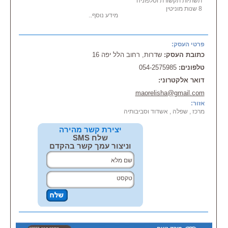
תשתיות תקשורת וטלפוניה
8 שנות מוניטין
מידע נוסף...
מכירת, התקנת, הרכבת:
-
מערכות
אזעקה
- אינטרקום מכלך הסוגים
פרטי העסק:
- מצלמות אבטחה
כתובת העסק:
שדרות, רחוב הלל יפה 16
-
מערכות
גילוי אש
- טלויזיה במעגל סגור
טלפונים:
054-2575985
-
מערכות
תקשורת, מרכזיות טלפון
-
מערכות
דואר אלקטרוני:
תקשורת מחשבים
- סיבים אופטיים
maorelisha@gmail.com
- כל
מערכות
מתח נמוך
אזור:
-
מערכות
הגברה וכריזה
מרכז , שפלה , אשדוד וסביבותיה
יצירת קשר מהירה
שלח SMS
וניצור עמך קשר בהקדם