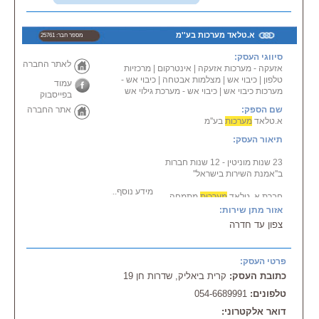
א.טלאד מערכות בע''מ
מספר חבר: 25761
סיווגי העסק:
לאתר החברה
אזעקה - מערכות אזעקה
|
אינטרקום
|
מרכזיות
טלפון
|
כיבוי אש
|
מצלמות אבטחה
|
כיבוי אש -
עמוד
מערכות כיבוי אש
|
כיבוי אש - מערכת גילוי אש
בפייסבוק
שם הספק:
אתר החברה
א.טלאד
מערכות
בע''מ
תיאור העסק:
23 שנות מוניטין - 12 שנות חברות
ב''אמנת השירות בישראל''
מידע נוסף...
חברת א. טלאד
מערכות
מתמחה
באספקת מענה איכותי ומקצועי
אזור מתן שירות:
ל
מערכות
צפון עד חדרה
תקשורת מתקדמות של התראה
ואבטחה.
החברה מספקת ציוד מתקדם ואיכותי
פרטי העסק:
מהחברות המובילות בעולם, לצד
כתובת העסק:
קרית ביאליק, שדרות חן 19
שירותי התקנה או תיקון במקרה
הצורך.
טלפונים:
054-6689991
החברה מספקת את מיטב הציוד
למגזר הלקוחות העסקיים,
דואר אלקטרוני: