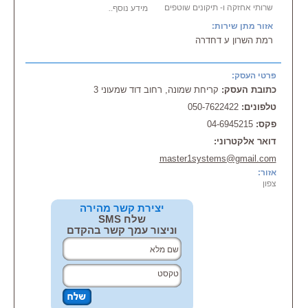
שרותי אחזקה ו- תיקונים שוטפים
מידע נוסף...
בתחומי החשמל למוסדות ו-
אזור מתן שירות:
למפעלים.
רמת השרון ע דחדרה
אחזקת, הקמת, התקנת:
• תשתיות חשמל + תקשורת
•
מערכות
פיקוד ובקרה במפעלים
•
מערכות
תקשורת מחשבים
פרטי העסק:
• מצלמות אבטחה
כתובת העסק:
קריחת שמונה, רחוב דוד שמעוני 3
•
מערכות
אזעקה
• כריזה
טלפונים:
050-7622422
• אינטרקום
פקס:
04-6945215
שירות איכותי, מקצועי ומסור!
דואר אלקטרוני:
master1systems@gmail.com
אזור:
צפון
יצירת קשר מהירה
שלח SMS
וניצור עמך קשר בהקדם