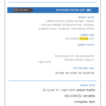
להב מערכות אלקטרוניות
מספר חבר: 25703
סיווגי העסק:
אזעקה - מערכות אזעקה
|
מרכזיות טלפון
|
מחשבים - מכירת מחשבים
|
מצלמות אבטחה -
טלויזיה במעגל סגור
|
מחשבים - טכנאי מחשבים
שם הספק:
להב
מערכות
אלקטרוניות
תיאור העסק:
44 שנות מוניטין - 15 שנות חברות
ב"אמנת השירות בישראל"
מידע נוסף...
מכירת, שיווק, התקנת, הקמת
אזור מתן שירות:
מערכות
תקשורת במתח נמוך כולל:
מרחובות עד נתניה ועד מודיעין
-
מערכות
מחשבים
- אזעקה
- מצלמות אבטחה, טלויזיה במעגל
פרטי העסק:
סגור
כתובת העסק:
פתח תקוה, רח' אורבך 13
- מרכזיות טלפונים
טלפונים:
054-4304152
דואר אלקטרוני: