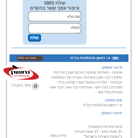
- החברה מעמידה לרשותך צוות ייעוץ
שלח SMS
וניהול פרויקטים בכל סדר גודל
וניצור עמך קשר בהקדם
- אנו מספקים שירותי תקשורת
מקיפים לכל סוגי הלקוחות
- במידה ויש צורך בהרחבת מערכות
התקשורת אנו נבצע אותם על הצד
הטוב ביותר
הטכנולוגיה והידע שברשותנו
מאפשרים לנו לתת לך כל פתרון
בתחום מערכות התקשורת.
א.י נחשון טכנולוגיות בע''מ
מספר חבר: 25755
סיווגי העסק:
אזעקה - מערכות אזעקה
|
אינטרקום
|
מרכזיות
טלפון
|
כיבוי אש
|
מערכות הגברת קול
|
מצלמות
אבטחה - טלויזיה במעגל סגור
|
קולנוע ביתי -
אתר החברה
מקרנים
|
כיבוי אש - מערכות כיבוי אש
|
כיבוי אש -
מערכת גילוי אש
שם הספק:
א.י נחשון טכנולוגיות בע''מ
תיאור העסק:
מיגון התראה ותקשורת
31 שנות נסיון - 21 שנות חברות
מידע נוסף...
ב"אמנת השירות בישראל".