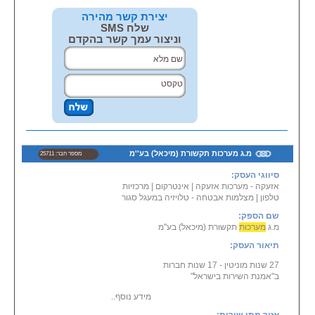
יצירת קשר מהירה
שלח SMS
וניצור עמך קשר בהקדם
מ.ג מערכות תקשורת (מיכאל) בע''מ
מספר חבר: 25711
סיווגי העסק:
אזעקה - מערכות אזעקה
|
אינטרקום
|
מרכזיות
טלפון
|
מצלמות אבטחה - טלויזיה במעגל סגור
שם הספק:
מ.ג
מערכות
תקשורת (מיכאל) בע''מ
תיאור העסק:
27 שנות מוניטין - 17 שנות חברות
ב"אמנת השירות בישראל"
מידע נוסף...