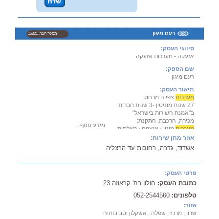
סיטונאי,
הדבר שחוסך ללקוח הסופי עמלות
מיותרות ודמי תיווך המעלים את מחיר
אותו מוצר בצורה משמעותית
רעם מיגון
מספר חבר: 15321
צוות סיקיוריטק בע"מ ישמח תמיד
לעמוד לרשותכם ובכל עת למתן
סיווגי העסק:
שירות אמין ובטוח להנאתכם
אזעקה - מערכות אזעקה
סיקיוריטק בע"מ ... מוצר איכותי
במחיר הכי משתלם
שם הספק:
רעם מיגון
תיאור העסק:
כתובת משרדי החברה: עוספייא,
מערכות
צפייה מרחוק
ת.ד. 1416, עיר כרמל 30090
27 שנות מוניטין -3 שנות חברות
כתובת החנות: שפרעם, רח' דוד
ב"אמנת השירות בישראל"
תל-חמי 304, מיקוד 20200
מכירת, הרכבת, התקנת:
מידע נוסף...
מערכות
מיגון - אזעקה - מצלמות
אבטחה - גילוי אש -
מערכות
צפייה
אזור מתן שירות:
מרחוק
אשדוד, גדרה, רחובות עד הרצליה
בנוסף: עבודות חשמל ע"י חשמלאי
מוסמך
פרטי העסק:
כתובת העסק:
חולון רח' קראוזה 23
טלפונים:
052-2544560
אזור:
שרון , מרכז , שפלה , אשקלון וסביבותיה