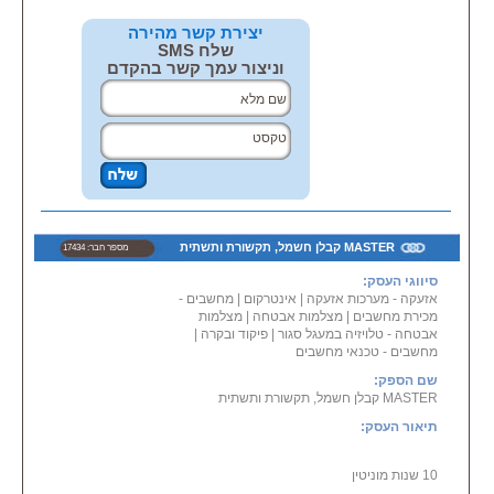
בבאר שבע, בקרית גת , בקרית
מלאכי.
יצירת קשר מהירה
שלח SMS
וניצור עמך קשר בהקדם
MASTER קבלן חשמל, תקשורת ותשתית
מספר חבר: 17434
סיווגי העסק:
אזעקה - מערכות אזעקה
|
אינטרקום
|
מחשבים -
מכירת מחשבים
|
מצלמות אבטחה
|
מצלמות
אבטחה - טלויזיה במעגל סגור
|
פיקוד ובקרה
|
מחשבים - טכנאי מחשבים
שם הספק:
MASTER קבלן חשמל, תקשורת ותשתית
תיאור העסק:
10 שנות מוניטין