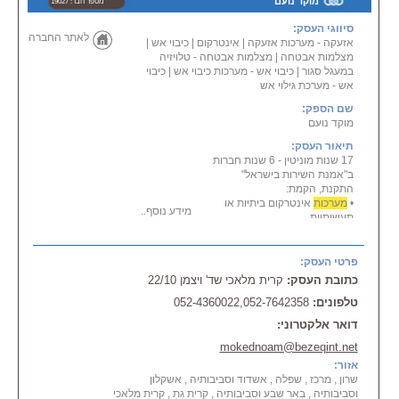
מוקד נועם
מספר חבר: 19027
סיווגי העסק:
לאתר החברה
אזעקה - מערכות אזעקה
|
אינטרקום
|
כיבוי אש
|
מצלמות אבטחה
|
מצלמות אבטחה - טלויזיה
במעגל סגור
|
כיבוי אש - מערכות כיבוי אש
|
כיבוי
אש - מערכת גילוי אש
שם הספק:
מוקד נועם
תיאור העסק:
17 שנות מוניטין - 6 שנות חברות
ב"אמנת השירות בישראל"
התקנת, הקמת:
•
מערכות
אינטרקום ביתיות או
מידע נוסף...
תעשיתיות
•
מערכות
אזעקה
• תשתיות תקשורת + רשתות
מחשבים
פרטי העסק:
•
מערכות
גילוי אש ועשן
כתובת העסק:
קרית מלאכי שד' ויצמן 22/10
• בקרות כניסה ממוחשבות
טלפונים:
052-4360022,052-7642358
•
מערכות
הקלטה
• התקנת טלויזיה במעגל סגור +
דואר אלקטרוני:
מצלמות אבטחה
תמיכה בכל סוגי ה
מערכות
הקיימות
mokednoam@bezeqint.net
בשוק
אזור:
שירות בשרון , במרכז , בשפלה ,
שרון , מרכז , שפלה , אשדוד וסביבותיה , אשקלון
באשדוד, באשקלון,
וסביבותיה , באר שבע וסביבותיה , קרית גת , קרית מלאכי