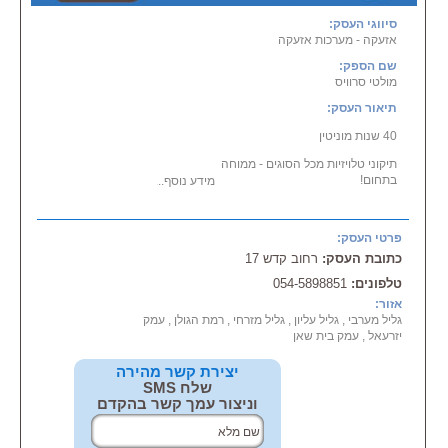
סיווגי העסק:
אזעקה - מערכות אזעקה
שם הספק:
מולטי סרוויס
תיאור העסק:
40 שנות מוניטין
תיקוני טלויזיות מכל הסוגים - ממוחה
בתחום!
מידע נוסף...
התקנת צלחות לקליטת שידורי לווין
באיכות מעולה ובמחירים סבירים.
פרטי העסק:
צלחות לווין קבועות וממונעות עם
מערכות
HD בכל הרמות
כתובת העסק:
רחוב קדש 17
טלפונים:
054-5898851
אזור:
גליל מערבי , גליל עליון , גליל מזרחי , רמת הגולן , עמק
יזרעאל , עמק בית שאן
יצירת קשר מהירה
שלח SMS
וניצור עמך קשר בהקדם