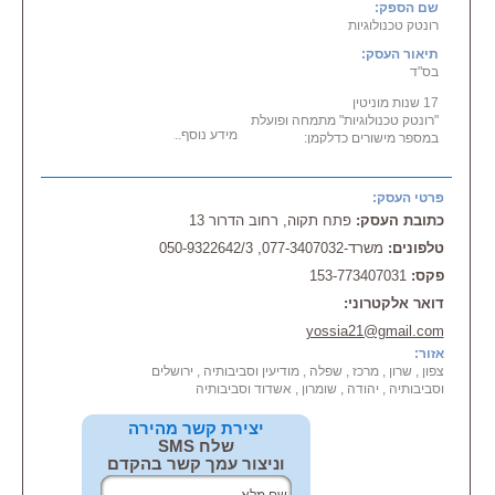
שם הספק:
רונטק טכנולוגיות
תיאור העסק:
בס"ד
17 שנות מוניטין
"רונטק טכנולוגיות" מתמחה ופועלת
מידע נוסף...
במספר מישורים כדלקמן:
- ייעוץ, תכנון ליווי והקמת
מערכות
אבטחה אלקטרוניות.
- בדיקת
מערכות
אבטחה
פרטי העסק:
אלקטרוניות, לרבות עמידתן בתנאי
כתובת העסק:
פתח תקוה, רחוב הדרור 13
חברות הביטוח.
- בדיקה ושחזור אירועי: פריצה,
טלפונים:
משרד-077-3407032, 050-9322642/3
שריפה, שוד, קלקול סחורה
פקס:
153-773407031
וכדומה.
- עריכת "חוות דעת מומחה"
דואר אלקטרוני:
מקצועית עבור חברות ביטוח,
yossia21@gmail.com
מבוטחים וגורמים
שונים.
אזור:
- עריכת "חוות דעת מומחה" נגדית
צפון , שרון , מרכז , שפלה , מודיעין וסביבותיה , ירושלים
לצורך התמודדות מול חברת הביטוח
וסביבותיה , יהודה , שומרון , אשדוד וסביבותיה
ו/או
מול גורמים אחרים וכפועל
יצירת קשר מהירה
יוצא מכך, גם מתן עדות בבתי
שלח SMS
המשפט השונים.
וניצור עמך קשר בהקדם
- ביצוע סקרי סיכונים.