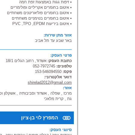
• זיפות גגות באמצעות זפת חמה
• איטום בחומרים אקריליים ופולימריים
• איטום בחומרים פוליאריטנים משחתיים
• איטום בחומרים בטימניים משחתיים
• איטום ביריעות PVC ,TPO ,EPDM
אזור מתן שירות:
באר שבע עד תל אביב
פרטי העסק:
כתובת העסק:
אשדוד, רחוב הגלים 18/1
טלפונים:
052-7972745
פקס:
153-546094550
דואר אלקטרוני:
shirelad2012@gmail.com
אזור:
מרכז , שפלה , אשדוד וסביבותיה , אשקלון וס
גת , קרית מלאכי
המפרץ לוי בן-ציון
סיווגי העסק: