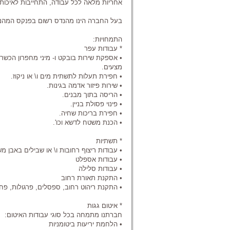
אחריות מלאה לכל עבודה, התחייבות לאיכות 
בעל החברה הינו מהנדס רשום בפנקס המהנד
התמחויות:
* עבודות עפר
• אספקת שירות בובקט ו- מיני מחפרון הכשרת
מצעים.
• חפירת תעלות לתשתית מים ו\ או ניקוז.
• שירות פיזור אדמה בגינות.
• הריסה בתוך מבנים.
• פינוי פסולת בניין.
• חפירת בריכות שחיה.
• הכנת משטח לדשא וכו'.
* תשתיות
• עבודות ריצוף רחובות ו\ או שבילים באבן
• עבודות אספלט
• עבודות סלילה
• התקנת תאורת רחוב
• התקנת ריהוט רחוב, ספסלים, פרגולות, פחי 
* איטום גגות
חברתנו מתמחה בכל סוגי עבודות האיטום:
• הלחמת יריעות ביטומניות