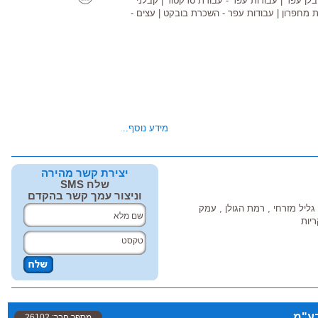
בלן עפר
|
עבודות עפר - עבודת טרקטור
|
קבלני
 מחפרון
|
עבודות עפר - השכרת בובקט
|
עצים -
מידע נוסף...
מכולה - עבודות פיתוח...
יצירת קשר מהירה
שגב, גליל תחתון, גליל מזרחי, עמק
שלח SMS
ת,
וניצור עמך קשר בהקדם
, גליל מזרחי , רמת הגולן , עמק
ריות
בע"מ
מספר חבר: 26102