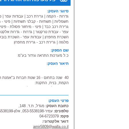
סיווגי העסק:
גדרות - הקמה
|
גרירת רכב
|
עבודות עפר
|
פ
חשמליות
|
תשתיות - קבלני תשתיות
|
פינוי -
גרירת רכב כבד
|
פינוי - מיחזור פסולת - פינוי
עפר - עבודת טרקטור
|
גדרות - גדרות אלקטרו
השכרת מחפרון
|
עבודות עפר - השכרת בובק
מלגזה
|
גרירת רכב - גרירת מחפרון
שם הספק:
כ.ל מערכות התראה וגידור בע"מ
תיאור העסק:
40 שנה בתחום - 16 שנות חברות ב"אמנת השירות בישראל"
הקמת, בנית, התקנת:
• גדרות אלקטרוניות חשמליות
• גדרות מתכת רגילות
תחומי פעילות נוספים:
פרטי העסק:
כתובת העסק:
מגדל, ת.ד. 148,
• עבודות עפר
טלפונים:
עמיר-053-5538198, אלון-053-5538199, 053-6222443/1
• עבודות פיתוח קלות
פקס:
04-6723379
• הקמת תשתיות קווי מים
דואר אלקטרוני:
• פינוי פסולת בניין לאתרים מורשים
amir5809@walla.co.il