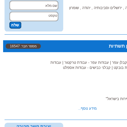
 , ירושלים וסביבותיה , יהודה , שומרון
 תשתיות
מספר חבר: 16547
קבלן עפר
|
עבודות עפר - עבודת טרקטור
|
עבודות
ת בובקט
|
קבלני כבישים - עבודות אספלט
מידע נוסף...
 ו של משרד הביטחון
יצירת קשר מהירה