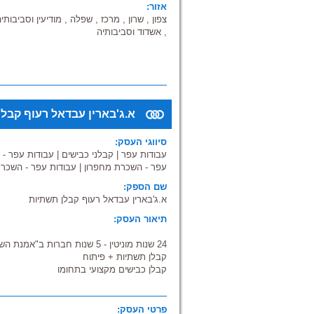
אזור:
צפון , שרון , מרכז , שפלה , מודיעין וסביבותיה
, אשדוד וסביבותיה
א.ג'בארין עבדאל רעוף קבלן
סיווגי העסק:
עבודות עפר
|
קבלני כבישים
|
עבודות עפר - 
עפר - השכרת מחפרון
|
עבודות עפר - השכר
שם הספק:
א.ג'בארין עבדאל רעוף קבלן תשתיות
תיאור העסק:
24 שנות מוניטין - 5 שנות חברות ב"אמנת השירות בישראל"
קבלן תשתיות + פיתוח
קבלן כבישים מקצועי בתחומו
עובד לפי תקן מאושר של משרד הבינוי והשיכון
צוות מקצועי ואמין
אנו מתמחים ב- ביצוע עבודות:
פרטי העסק: