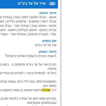
שיר אל עד בע''מ
סיווגי העסק:
איטום - קבלני איטום
|
זיפות גגות
|
עבודות ע
קבלני ריצוף
|
שיפוצים - שיפוצים כלליים
|
תשת
איטום - איטום גגות
|
עבודות עפר - קבלן עפר
קירות
|
איטום - איטום מקלחת
|
איטום - איט
עפר - השכרת מחפרון
|
עבודות עפר - השכר
שם הספק:
שיר אל עד בע''מ
תיאור העסק:
5 שנות חברות ב''אמנת השירות בישראל''
חברת שיר אל עד בע"מ מתמחה ב- ביצוע מגוו
ופיתוח,
החל מ- למוסדות ציבור ו- למרחבים ציבוריים ו
המקצועיות שלנו באה לידי ביטוי בצוותי קבלנ
באשר הוא,
דרך
עבודת
פיקוח ותיאום בין אנשי המקצוע ה
חברתינו שמה דגש על עמידה בלוחות זמנים, 
ובטכנולוגיות מתקדמות.