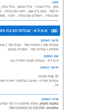
אזור:
אזור מתן שרות:
צפון , גליל מערבי , גליל תחתון , גליל עליון 
- הקמת גדרות בכל הארץ
יזרעאל , עמק בית שאן , חיפה וסביבותיה , קרי
- פינוי פסולת וגרירה באזור הצפון
וסביבותיה , ירושלים וסביבותיה , יהודה , שומר
קהל יעד: פרטי, עסקי, מוסדי
א.מ.ל.א - עבודות חציבה וח
סיווגי העסק:
עבודות עפר
|
עבודות עפר - קבלן עפר
|
עבוד
מחפרון
|
עבודות עפר - השכרת בובקט
שם הספק:
א.מ.ל.א - עבודות חציבה וחפירה בע
תיאור העסק:
32 שנות מוניטין
עבודות חפירה ו חציבה קבלניות, חפירת מק
וכו'..
השכרת באגרים או שופלים על בסיס יומי
פרטי העסק:
כתובת העסק:
מעלה אדומים רח 'פרי מגדים 3/1
טלפונים:
050-5314010,02-5351095