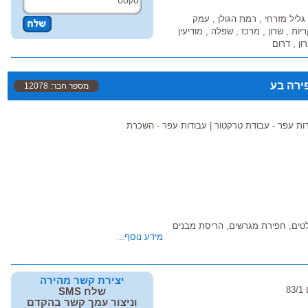
, גליל מזרחי , רמת הגולן , עמק
ות , שרון , מרכז , שפלה , מודיעין
ון , דרום
פירה בע
מספר חבר: 12078
ות עפר - עבודת טרקטור
|
עבודות עפר - השכרת
לטים, חפירת מגרשים, הריסת מבנים
מידע נוסף...
יצירת קשר מהירה
8
שלח SMS
וניצור עמך קשר בהקדם