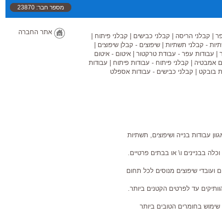
מספר חבר: 23870
אתר החברה
פר
|
קבלני הריסה
|
קבלני כבישים
|
קבלני פיתוח
|
יות - קבלני תשתיות
|
שיפוצים - קבלן שיפוצים
|
|
עבודות עפר - עבודת טרקטור
|
איטום - איטום
ום אמבטיה
|
קבלני פיתוח - עבודות פיתוח
|
עבודות
ת בובקט
|
קבלני כבישים - עבודות אספלט
ן עבודות בנייה ושיפוצים, תשתיות
כלה בבניינים ו\ או בבתים פרטיים.
ים ועובדי שיפוצים מנוסים לכל תחום
וותיקים עד לפרטים הקטנים ביותר.
שימוש בחומרים הטובים ביותר