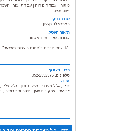
עבודות עפר
|
קבלני פיתוח
|
עבודות עפר - ק
פיתוח - עבודות פיתוח
|
עבודות עפר - השכרת
גיזום עצים
שם הספק:
המפרץ לוי בן-ציון
תיאור העסק:
עבודות עפר - שירותי גינון
18 שנות חברות ב"אמנת השירות בישראל"
עבודות עפר - עבודות מחפרון - פינוי פסולת ב
פרטי העסק:
צפון, גליל עליון, רמת הגולן, גליל מערבי, מ
טלפונים:
052-2532575
יזרעאל, עמק בית שאן, חיפה וסביבותיה, קריו
אזור:
צפון , גליל מערבי , גליל תחתון , גליל עליון 
יזרעאל , עמק בית שאן , חיפה וסביבותיה , ק
כ.ל מערכות התראה וגידור 