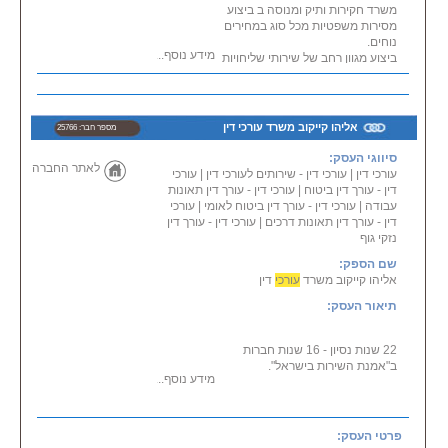
משרד חקירות ותיק ומנוסה ב ביצוע
מסירות משפטיות מכל סוג במחירים
נוחים.
מידע נוסף...
ביצוע מגוון רחב של שירותי שליחויות
לעורכי דין, החל מ מסירות משפטיות
לנמענים, הגשות משפטיות בלשכות
ההוצאה לפועל, בבתי המשפט,
וכלה ב פתיחת חברות ועוד ...
אליהו קייקוב משרד עורכי דין
מספר חבר: 25766
המלצה: "הריני להביא את המלצתי
סיווגי העסק:
אודות משרד החקירות והמסירות
לאתר החברה
עורכי דין
|
עורכי דין - שירותים לעורכי דין
|
עורכי
xanadu אשר בהנהלת מישל אוזן,
דין - עורך דין ביטוח
|
עורכי דין - עורך דין תאונות
ניתן להשיגי גם בנייד 052-
עבודה
|
עורכי דין - עורך דין ביטוח לאומי
|
עורכי
3644555"
דין - עורך דין תאונות דרכים
|
עורכי דין - עורך דין
נזקי גוף
ליצירת קשר וקבלת פרטים נוספים:
מישל
שם הספק:
אליהו קייקוב משרד
עורכי
דין
תיאור העסק:
22 שנות נסיון - 16 שנות חברות
ב"אמנת השירות בישראל".
מידע נוסף...
טיפול משפטי, יעוץ משפטי און ליין:
בנפגעי תאונות דרכים, בתאונות
עבודה, בתאונות ילדים, ברשלנות
פרטי העסק:
רפואית, במשרד הביטחון, בביטוח