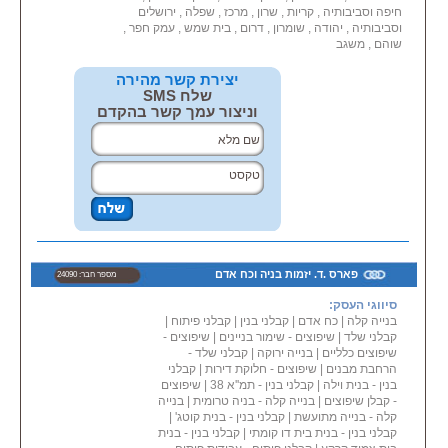
חיפה וסביבותיה , קריות , שרון , מרכז , שפלה , ירושלים
וסביבותיה , יהודה , שומרון , דרום , בית שמש , עמק חפר ,
שוהם , משגב
יצירת קשר מהירה
שלח SMS
וניצור עמך קשר בהקדם
פארס .ד. יזמות בניה וכח אדם
מספר חבר: 24090
סיווגי העסק:
בנייה קלה
|
כח אדם
|
קבלני בנין
|
קבלני פיתוח
|
קבלני שלד
|
שיפוצים - שימור בניינים
|
שיפוצים -
שיפוצים כלליים
|
בנייה ירוקה
|
קבלני שלד -
הרחבת מבנים
|
שיפוצים - חלוקת דירות
|
קבלני
בנין - בנית וילה
|
קבלני בנין - תמ''א 38
|
שיפוצים
- קבלן שיפוצים
|
בנייה קלה - בניה טרומית
|
בנייה
קלה - בנייה מתועשת
|
קבלני בנין - בנית קוטג'
|
קבלני בנין - בנית בית דו קומתי
|
קבלני בנין - בנית