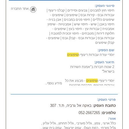
סיווגי העסק:
אתר החברה
חיפוי חוץ למבנים
|
צבעים וסיידים
|
קבלני ריצוף
|
עבודות גבס - קירות גבס
|
שיפוצים
|
שיפוצים -
שיפוצים כלליים
|
חיפוי פנים במבנים
|
אבן בניה -
חיפוי באבן
|
שיש - חיפוי שיש
|
אמבטיות - שיפוץ
אמבטיה
|
עבודות עץ - חיפוי בעץ
|
שיפוצים -
חלוקת דירות
|
מטבחים - חיפוי זכוכית למטבח
|
עבודות גבס
|
עבודות גבס - קבלן גבס
|
שיפוצים -
קבלן שיפוצים
שם הספק:
יוסרי עודה עבודות ריצוף ו
שיפוצים
תיאור העסק:
2 שנות חברות ב''אמנת השירות
בישראל''
יוסרי ריצוף ו
שיפוצים
- מבצע את כל
מידע נוסף...
עבודות הריצוף, הדבקת פרקטים,
חיפויים,
שיפוצים
, צבע, גבס,
אינסטלציה.
הרבה שנות ניסיון ומקצועיות.
פרטי העסק:
התקשרו ותרוויחו עבודה מאוד
כתובת העסק:
באקה אל גרביה, ת.ד. 307
ייסודית, ברמה מאוד גבוהה
טלפונים:
052-2667265
ואיכותית!
אזור:
שרות בכל אזורי הארץ!!
כלל ארצי , צפון , גליל מערבי , גליל תחתון , גליל עליון ,
גליל מזרחי , רמת הגולן , עמק יזרעאל , עמק בית שאן ,