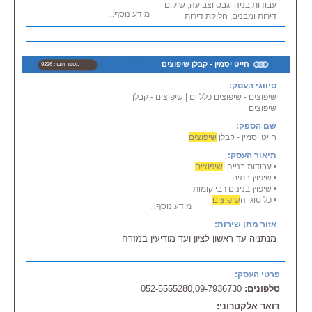
עבודות בניה וגבס וצביעה, שיקום
שירות
מידע נוסף...
דירות ומבנים, חלוקת דירות
גם לאחר סיום העבודה, עבודה
ליחידות דיור ליחידים.
מקצועית
עובדים עם כל חברות הביטוח.
החברה בהנהלתו של רוני דעי,
מחולקת לצוותים המתמחים
חייט יסמין - קבלן שיפוצים
מספר חבר: 9226
במקצועות
הבניה השונים. מדיניות החברה היא
סיווגי העסק:
שכל פרוייקט שהחל – מסתיים
שיפוצים - שיפוצים כלליים
|
שיפוצים - קבלן
במועד שנקבע, ללא שהיות.
שיפוצים
אמינות הינה נר לרגלנו, ואיכות
שם הספק:
הביצוע הינה ברמה הגבוהה ביותר.
חייט יסמין - קבלן
שיפוצים
אנו מקפידים ושמים דגש על כל פרט
תיאור העסק:
במהלך כל ביצוע הפרוייקט.
• עבודות בנייה ו
שיפוצים
• שיפוץ בתים
התמחויות:
• שיפוץ בנינים רבי קומות
-חלוקת דירות
• כל סוגי ה
שיפוצים
-תוספות בנייה
מידע נוסף...
- שיקום ואחזקת מבנים
אזור מתן שירות:
- בניית ממ''דים
מנתניה עד ראשון לציון ועד מודיעין במזרח
- עבודות ועיצובים בגבס
- אינסטלציה וחשמל
- שיפוץ חדרי אמבטיה
- חיפויים וריצופים
פרטי העסק:
- טיח, צבע וסיד
טלפונים:
052-5555280,09-7936730
- עבודות גמר
דואר אלקטרוני: