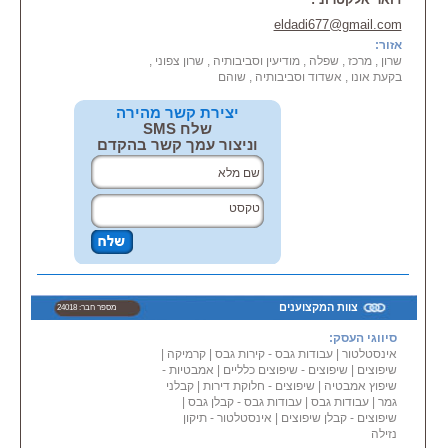
eldadi677@gmail.com
התמחויות:
אזור:
•
שיפוצים
כלליים מא' עד ת' עד גמר
שרון , מרכז , שפלה , מודיעין וסביבותיה , שרון צפוני ,
ועד מפתח כולל עבודות צבע וגבס
בקעת אונו , אשדוד וסביבותיה , שוהם
אומנותיים
• ביצוע עבודות שלד לוילות, לבתים
צמודי קרקע דוקומתיים.
יצירת קשר מהירה
• ניהול ואחזקת מבנים כוללים על
שלח SMS
בסיס שותף \ ריטיינר קבוע.
וניצור עמך קשר בהקדם
צוות המקצוענים
מספר חבר: 24018
סיווגי העסק:
אינסטלטור
|
עבודות גבס - קירות גבס
|
קרמיקה
|
שיפוצים
|
שיפוצים - שיפוצים כלליים
|
אמבטיות -
שיפוץ אמבטיה
|
שיפוצים - חלוקת דירות
|
קבלני
גמר
|
עבודות גבס
|
עבודות גבס - קבלן גבס
|
שיפוצים - קבלן שיפוצים
|
אינסטלטור - תיקון
נזילה