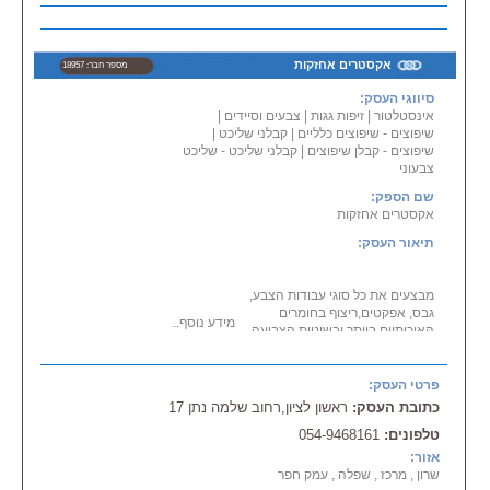
ביצוע עבודות:
- בנייה, טיח, ריצוף
- עבודות גבס, צביעה
- הריסה, תוספות לבית , בנייה קלה
אקסטרים אחזקות
מספר חבר: 18957
ועוד..
- בניית וילות \ בתים צמודי קרקע
סיווגי העסק:
אינסטלטור
|
זיפות גגות
|
צבעים וסיידים
|
צוות מקצועי, איכותי ואמין!
שיפוצים - שיפוצים כלליים
|
קבלני שליכט
|
שיפוצים - קבלן שיפוצים
|
קבלני שליכט - שליכט
שירות במרכז \ בגוש דן, בשרון,
צבעוני
בשפלה, בראשון לציון...
שם הספק:
אקסטרים אחזקות
תיאור העסק:
מבצעים את כל סוגי עבודות הצבע,
גבס, אפקטים,ריצוף בחומרים
מידע נוסף...
האיכותיים ביותר ובשיטות הצביעה
המתקדמות ביותר.
צביעה סטנדרטית - אפקטים
פרטי העסק:
מיוחדים בצבע
כתובת העסק:
ראשון לציון,רחוב שלמה נתן 17
התזת שברי זכוכית - עיצוב בצבע של
טלפונים:
054-9468161
חדרי ילדים.
צביעת דירות - ריקות או מרוהטות,
אזור:
צביעת בתים, צביעה באיירלס,
שרון , מרכז , שפלה , עמק חפר
צביעת דירה לאחר שריפה-תיקוני