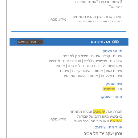
3 שנות חברות ב''אמנת השירות
בישראל''
יזמות ושרותי יעוץ מ.ס.ע מתמחים
מידע נוסף...
בשיפוצים ועבודות דקורטיביות
מיוחדות. ריצוף וחיפוי,
בנייה והריסה, טיח, עבודות גבס
דקורטיביות, תקרות אקוסטיות,
ארונות מטבח ושיש,
א.ד. שיפוצים
מספר חבר: 20705
שיפוץ אמבטיות ושיפוצים כללים.
סיווגי העסק:
פרקטים ודקים, עבודות חשמל ובניית
מערכות בית חכם
איטום - קבלני איטום
|
חיפוי חוץ למבנים
|
שיפוצים - שיפוצים כלליים
|
הכולל מצלמות אבטחה, אינטרקום,
עבודות גבס - מחיצות
אקוסטיות
|
וידיאו פון ועוד.
עבודות גבס - פנלים גבס
|
איטום -
איטום גגות
|
איטום - איטום קירות
כמוכן הננו מתמחים בשרותי יזמות
|
איטום -
איטום מקלחת
|
בענף הבניה והנדל''ן.
איטום - איטום אמבטיה
מקצועיות ואמינות
שם הספק:
א.ד.
שיפוצים
תיאור העסק:
חברת א.ד.
שיפוצים
ובנייה מתמחה
ב- ביצוע מגוון רחב של עבודות
מידע נוסף...
שיפוצים
ו\ או תיקונים, בכל רמות
המורכבות.
אזור מתן שירות:
החברה מרכזת תחת קורת גג אחת
זכרון יעקב עד תל אביב
את כל השירותים הדרושים לשיפוץ