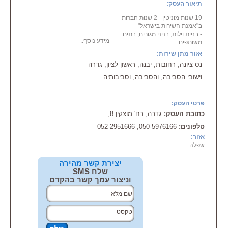
תיאור העסק:
19 שנות מוניטין - 2 שנות חברות
ב"אמנת השירות בישראל"
- בניית וילות, בניני מגורים, בתים
מידע נוסף...
משותפים
- עבודות
שיפוצים
עד גמר ועד מפתח
אזור מתן שירות:
- בנייה, הריסה, פיצול דירות, הרחבת
נס ציונה, רחובות, יבנה, ראשון לציון, גדרה
מבנים, שיפוץ אמבטיות
- חשמל, אינסטלציה, צבע פנים וחוץ,
וישובי הסביבה, והסביבה, וסביבותיה
גבס, ריצוף, קרמיקה, טיח, שפכטל,
- התקנת, בניית פרגולות + דקים
- החזקת תיקונים שוטפת לבנינים
פרטי העסק:
כתובת העסק:
גדרה, רח' מוצקין 8,
טלפונים:
050-5976166, 052-2951666
אזור:
שפלה
יצירת קשר מהירה
שלח SMS
וניצור עמך קשר בהקדם