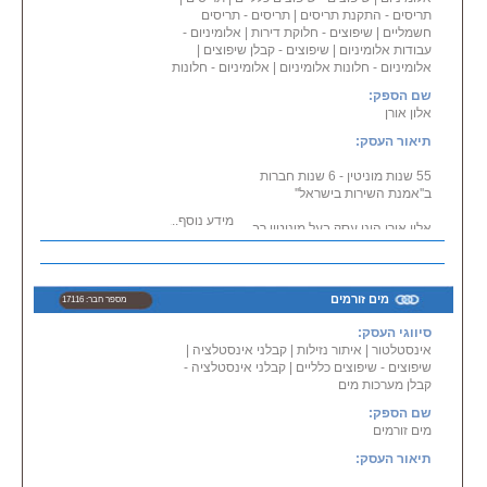
תריסים - התקנת תריסים
|
תריסים - תריסים
חשמליים
|
שיפוצים - חלוקת דירות
|
אלומיניום -
עבודות אלומיניום
|
שיפוצים - קבלן שיפוצים
|
אלומיניום - חלונות אלומיניום
|
אלומיניום - חלונות
שם הספק:
אלון אורן
תיאור העסק:
55 שנות מוניטין - 6 שנות חברות
ב''אמנת השירות בישראל''
מידע נוסף...
אלון אורן הינו עסק בעל מוניטין רב
שנים של שרות, איכות ומקצועיות
בענף האלומניום.
ביצוע עבודות אלומיניום, תריסים
חשמליים ו ויטרינות זכוכית.
מים זורמים
מספר חבר: 17116
סיווגי העסק:
* * תחום פעילות נוסף: שיפוצים
אינסטלטור
|
איתור נזילות
|
כללים ועבודות גמר מא' עד ת'
קבלני אינסטלציה
|
שיפוצים - שיפוצים כלליים
|
שרות במרכז, בשפלה, בשרון, בעמק
קבלני אינסטלציה -
קבלן מערכות מים
חפר, בגבעת שמואל..
שם הספק:
מים זורמים
תיאור העסק: