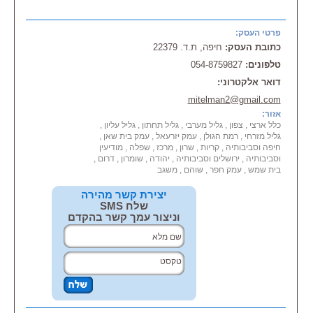
(כשלי איטום) במצלמה תרמית ועוד.
שירות בכל אזורי הארץ כולל במרכז \
פרטי העסק:
בגוש דן, בדרום, בשפלה, בשרון,
כתובת העסק:
חיפה, ת.ד. 22379
בצפון, בירושלים, ביהודה ושומרון.
טלפונים:
054-8759827
דואר אלקטרוני:
mitelman2@gmail.com
אזור:
כלל ארצי , צפון , גליל מערבי , גליל תחתון , גליל עליון ,
גליל מזרחי , רמת הגולן , עמק יזרעאל , עמק בית שאן ,
חיפה וסביבותיה , קריות , שרון , מרכז , שפלה , מודיעין
וסביבותיה , ירושלים וסביבותיה , יהודה , שומרון , דרום ,
בית שמש , עמק חפר , שוהם , משגב
יצירת קשר מהירה
שלח SMS
וניצור עמך קשר בהקדם