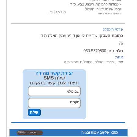
• עבודות קרמיקה, ריצוף, צבע, סיד,
גבס, אינסטלציה וחשמל
מידע נוסף...
• הרחבת מבנים
• פיצול דירות
קהל יעד: התמחות במגזר הפרטי
ניתן לקבל המלצות עפ"י דרישה
פרטי העסק:
כתובת העסק:
שריגים לי-און ד.נע עמק האלה ת.ד.
76
טלפונים:
050-5379800
אזור:
שרון , מרכז , שפלה , ירושלים וסביבותיה
יצירת קשר מהירה
שלח SMS
וניצור עמך קשר בהקדם
אליאב יזמות ובנייה
מספר חבר: 24968