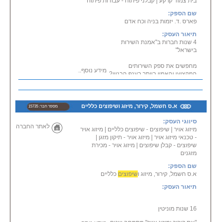
בית צמוד קרקע
|
קבלני פיתוח - עבודות פיתוח
שם הספק:
פארס .ד. יזמות בניה וכח אדם
תיאור העסק:
4 שנות חברות ב''אמנת השירות
בישראל''
מחפשים את ספק השירותים
מידע נוסף...
המקצועי והאמין ביותר בענף הבניין?
פארס .ד. יזמות בניה וכח אדם
מעמידה לרשותכם קשת שירותים
נרחבת ומקיפה המבוססת
על כחצי יובל של ניסיון עשיר, על
א.ס חשמל, קירור, מיזוג ושיפוצים כלליים
מספר חבר: 15735
מקצועיות בלתי מתפשרת, על אמינות
סיווגי העסק:
מלאה ועל חתירה
לאתר החברה
מיזוג אויר
|
מתמדת לשביעות רצון הלקוח.
שיפוצים - שיפוצים כלליים
|
מיזוג אויר
- טכנאי מיזוג אויר
|
על חוג לקוחותינו המרוצים נמנים
מיזוג אויר - תיקון מזגן
|
שיפוצים - קבלן שיפוצים
|
לקוחות רבים מהמגזר הפרטי
מיזוג אויר - מכירת
מזגנים
ומהמגזר העסקי כאחד,
אשר אינם מתפשרים על מקצועיות,
שם הספק:
על איכות ועל רמת גימור מושלמת.
א.ס חשמל, קירור, מיזוג ו
שיפוצים
כלליים
נשמח לעמוד גם
לשירותכם לשביעות רצונכם המלאה!
תיאור העסק:
התמחויות - ביצוע עבודות תכנון
16 שנות מוניטין
עיצוב ובניית:
בנייה טרומית