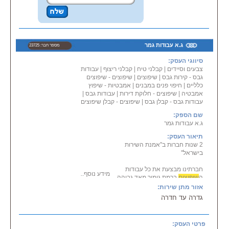
ג.א עבודות גמר
מספר חבר: 23725
סיווגי העסק:
צבעים וסיידים
|
קבלני טיח
|
קבלני ריצוף
|
עבודות
גבס - קירות גבס
|
שיפוצים
|
שיפוצים - שיפוצים
כלליים
|
חיפוי פנים במבנים
|
אמבטיות - שיפוץ
אמבטיה
|
שיפוצים - חלוקת דירות
|
עבודות גבס
|
עבודות גבס - קבלן גבס
|
שיפוצים - קבלן שיפוצים
שם הספק:
ג.א עבודות גמר
תיאור העסק:
2 שנות חברות ב''אמנת השירות
בישראל''
חברתינו מבצעת את כל עבודות
מידע נוסף...
ה
שיפוצים
ברמת גימור מאד גבוהה
ואיכותית,
אזור מתן שירות:
צבע, אינסטלציה, גבס, ריצוף ועוד...
גדרה עד חדרה
הגעה בזמן ועמידה בזמנים.
שירות מקצועי לכל לקוחותינו.
פרטי העסק: