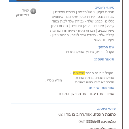
איכותי ואמין.
סיווגי העסק:
עמוד
חברות ניקיון
|
ניהול מבנים
|
צבעים וסיידים
|
בפייסבוק
עבודות גבס - קירות גבס
|
שיפוצים - שיפוצים
כלליים
|
קבלני שלד - עבודת שלד לבית צמוד
קרקע
|
שיפוצים - קבלן שיפוצים
|
חברות ניקיון -
ניקיון מבנים
|
חברות ניקיון - ניקיון חדר מדרגות
|
קבלני שלד - עבודת שלד לוילה
|
חברות ניקיון -
ניקיון חד פעמי
שם הספק:
הקבלן - בניה, שיפוץ ואחזקת מבנים
תיאור העסק:
הקבלן " הינה חברת
שיפוצים
ו-
אחזקת מבנים ברמה אחרת.
מידע נוסף...
הדבר בא ליידי ביטוי באיכות
העבודה, במקצועיות, במענה
אזור מתן שירות:
המותאם ביותר לצרכי הלקוח וביחס
אשדוד עד רעננה ועד מודיעין במזרח
האישי.
ברמת הגימור של העבודה,
המקצועיות, הייעוץ וההכוונה והיחס
פרטי העסק:
האישי והחם הניתן לכל לקוח ולקוח.
כתובת העסק:
אזור,רחוב בן גוריון 62
חברת " הקבלן " אתם יכולים להיות
בטוחים שתקבלו את הטוב ביותר!
טלפונים:
052-3335549
לפגישת יעוץ ללא התחייבות חייגו
052-3335549
דואר אלקטרוני: