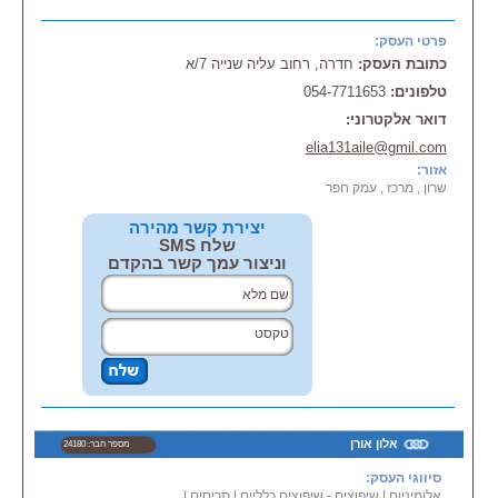
מקיף ואיכותי, לרבות:
עבודות גבס, עבודות קרמיקה,
פרטי העסק:
עבודות חשמל, צביעה בכל סוגי
כתובת העסק:
חדרה, רחוב עליה שנייה 7/א
הצבע ובכל הסגנונות, חיפוי קירות,
ריצוף, בניית תקרות אקוסטיות,
טלפונים:
054-7711653
איטום מבנים, בידוד תרמי והרשימה
עוד ארוכה.
דואר אלקטרוני:
החברה מבצעת באופן מדויק ואיכותי
elia131aile@gmil.com
כל משימה המוטלת עליה, וזאת
אזור:
בזכות הצוות המיומן והמקצועי שלה.
שרון , מרכז , עמק חפר
יצירת קשר מהירה
ימי ו שעות פעילות: א' - ה', 24 שעות
שלח SMS
ביממה
וניצור עמך קשר בהקדם
אלון אורן
מספר חבר: 24180
סיווגי העסק:
אלומיניום
|
שיפוצים - שיפוצים כלליים
|
תריסים
|