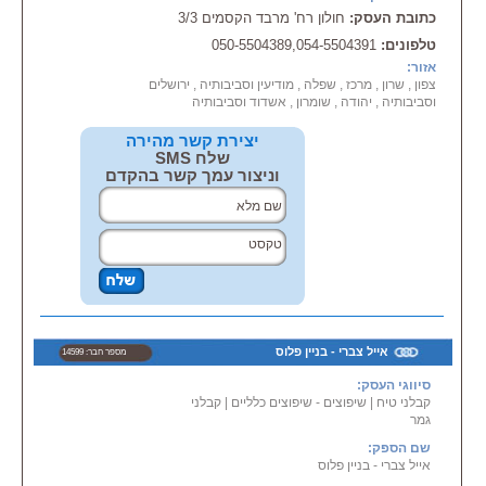
* ביצוע צבע חוץ ופנים
כתובת העסק:
חולון רח' מרבד הקסמים 3/3
* עבודות גבס ברמה גבוהה, תקרות
טלפונים:
050-5504389,054-5504391
אקוסטיות
* מומחה בתקרות אקוסטיות, מינרלי
אזור:
ופיברגלס
צפון , שרון , מרכז , שפלה , מודיעין וסביבותיה , ירושלים
* קירות + קרנזים לטלוויזיות
וסביבותיה , יהודה , שומרון , אשדוד וסביבותיה
* אספקת + התקנת דלתות פנים
* שיפוץ חזיתות לבתים פרטיים
יצירת קשר מהירה
* שיפוץ חדרי אמבטיה ומטבחים
שלח SMS
אספקה
וניצור עמך קשר בהקדם
* חלוקת דירות, משרדים, חנויות
* עמידה בלוחות זמנים, מחירים
הוגנים
אייל צברי - בניין פלוס
מספר חבר: 14599
סיווגי העסק:
קבלני טיח
|
שיפוצים - שיפוצים כלליים
|
קבלני
גמר
שם הספק:
אייל צברי - בניין פלוס