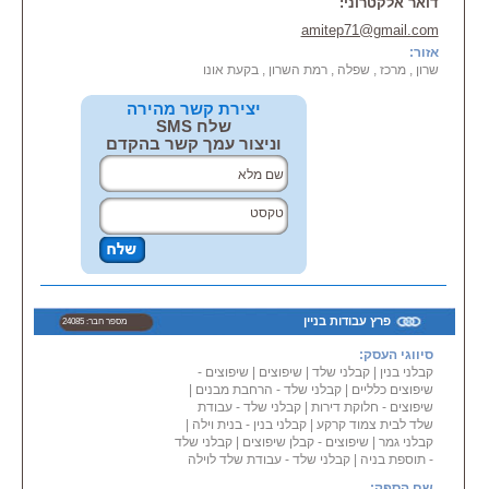
דואר אלקטרוני:
אלומיניום
נגרות
amitep71@gmail.com
גינה וחצר
אזור:
גגות
שרון , מרכז , שפלה , רמת השרון , בקעת אונו
יצירת קשר מהירה
שלח SMS
וניצור עמך קשר בהקדם
פרץ עבודות בניין
מספר חבר: 24085
סיווגי העסק:
קבלני בנין
|
קבלני שלד
|
שיפוצים
|
שיפוצים -
שיפוצים כלליים
|
קבלני שלד - הרחבת מבנים
|
שיפוצים - חלוקת דירות
|
קבלני שלד - עבודת
שלד לבית צמוד קרקע
|
קבלני בנין - בנית וילה
|
קבלני גמר
|
שיפוצים - קבלן שיפוצים
|
קבלני שלד
- תוספת בניה
|
קבלני שלד - עבודת שלד לוילה
שם הספק: