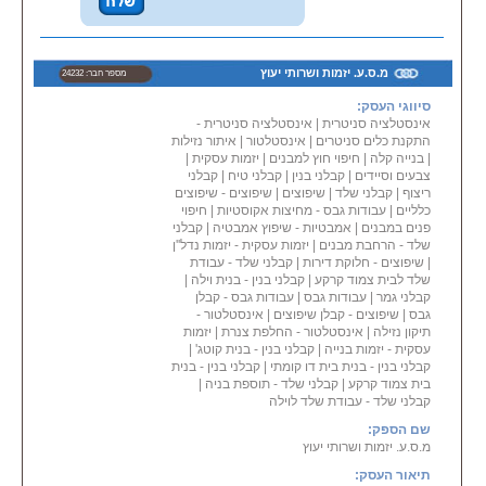
מ.ס.ע. יזמות ושרותי יעוץ
מספר חבר: 24232
סיווגי העסק:
אינסטלציה סניטרית
|
אינסטלציה סניטרית -
התקנת כלים סניטרים
|
אינסטלטור
|
איתור נזילות
|
בנייה קלה
|
חיפוי חוץ למבנים
|
יזמות עסקית
|
צבעים וסיידים
|
קבלני בנין
|
קבלני טיח
|
קבלני
ריצוף
|
קבלני שלד
|
שיפוצים
|
שיפוצים - שיפוצים
כלליים
|
עבודות גבס - מחיצות אקוסטיות
|
חיפוי
פנים במבנים
|
אמבטיות - שיפוץ אמבטיה
|
קבלני
שלד - הרחבת מבנים
|
יזמות עסקית - יזמות נדל''ן
|
שיפוצים - חלוקת דירות
|
קבלני שלד - עבודת
שלד לבית צמוד קרקע
|
קבלני בנין - בנית וילה
|
קבלני גמר
|
עבודות גבס
|
עבודות גבס - קבלן
גבס
|
שיפוצים - קבלן שיפוצים
|
אינסטלטור -
תיקון נזילה
|
אינסטלטור - החלפת צנרת
|
יזמות
עסקית - יזמות בנייה
|
קבלני בנין - בנית קוטג'
|
קבלני בנין - בנית בית דו קומתי
|
קבלני בנין - בנית
בית צמוד קרקע
|
קבלני שלד - תוספת בניה
|
קבלני שלד - עבודת שלד לוילה
שם הספק:
מ.ס.ע. יזמות ושרותי יעוץ
תיאור העסק: