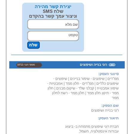
שפכטל וטיח,
יצירת קשר מהירה
צביעת בית לאחר שריפה - ניקיון
שלח SMS
לאחר שריפה,
וניצור עמך קשר בהקדם
צביעת בתים חיצונית - שליכט חיצוני
לבתים
צביעת חדרי שינה - שירותים,
מקלחות
צביעת דלתות - משקופים, ארונות
מיטבח
צביעת חדרי מדרגות כולל ארונות
חשמל ומעקות
שיפוץ חדר מדרגות - החלקת קירות,
הורדת טמבורטקס - צביעת בניין
רוני בנייה ושיפוצים
מספר חבר: 19713
חיצונית,
שיפוץ חדר מדרגות - עבודות גבס,
סיווגי העסק:
נקיון לדירות חדשות - הברקה
ממ''דים
|
שיפוצים - שימור בניינים
|
שיפוצים -
קריסטלית
שיפוצים כלליים
|
ממ''דים - חלון ממד
|
אמבטיות -
עבודות גבס כיד הדמיון
שיפוץ אמבטיה
|
קבלני שלד - שיקום מבנים
|
חלון
עבודות ריצוף בהדבקה או בטיט
ממד - תיקון חלון ממד
|
חלון ממד - רשת לחלון
חיפוי קירות - שבירת קירות
ממד
זיפות גגות
אינסטלטור 24 שעות- תיקוני פיצוצי
שם הספק:
מים
רוני בנייה ושיפוצים
אינסטלציה חדשה במקלחת
תיאור העסק:
שאיבת הצפות
חברת רוני שיפוצים מתמחה ב- ביצוע
עבודות אינסטלציה, חשמל,
אחריות על כל עבודות הצבע ומתן