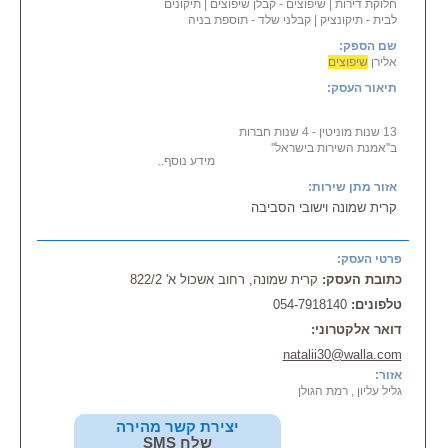
חלוקת דירות
|
שיפוצים - קבלן שיפוצים
|
תיקונים
לבית - תיקונציק
|
קבלני שלד - תוספת בניה
שם הספק:
אלירן
שיפוצים
תיאור העסק:
13 שנות מוניטין - 4 שנות חברות
ב''אמנת השירות בישראל''
מידע נוסף...
אלירן
שיפוצים
בעל וותק ונסיון רב
אזור מתן שירות:
שנים ב ביצוע עבודות
קרית שמונה וישובי הסביבה
שיפוצים
ובניה עד גמר ועד מפתח
• אינסטלציה, חשמל
• צבע פנים וחוץ
• טיח, שפכטל, ריצוף, קרמיקה
פרטי העסק:
• בניה, הריסה, הרחבת דירות,
כתובת העסק:
קרית שמונה, רחוב אשכול א' 822/2
תוספות בניה
טלפונים:
• שיפוץ חדרי אמבטיה
054-7918140
דואר אלקטרוני:
צוות איכותי, אמין, מקצועי, מיומן!
natalii30@walla.com
אזור:
גליל עליון , רמת הגולן
יצירת קשר מהירה
שלח SMS