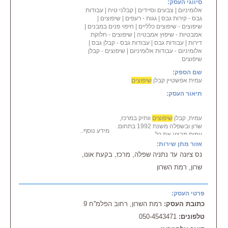
סיווגי העסק:
אלומיניום
|
צבעים וסיידים
|
קבלני טיח
|
עבודות
גבס - קירות גבס
|
גגות - רעפים
|
שיפוצים
|
שיפוצים - שיפוצים כלליים
|
חיפוי פנים במבנים
|
אמבטיות - שיפוץ אמבטיה
|
שיפוצים - חלוקת
דירות
|
עבודות גבס
|
עבודות גבס - קבלן גבס
|
אלומיניום - עבודות אלומיניום
|
שיפוצים - קבלן
שיפוצים
שם הספק:
עמית אפשטיין קבלן
שיפוצים
תיאור העסק:
עמית, קבלן
שיפוצים
וותיק במרכז,
שרון ובשפלה משנת 1992 בתחום.
מידע נוסף...
עמית מבצע את כל
סוגי ה
שיפוצים
והבניה ובפרט: גבס,
אזור מתן שירות:
צבע, ריצוף, חשמל, אינסטלציה,
נס ציונה עד נתניה שפלה, מרכז, בקעת אונו,
תוספות בניה ועוד
שרון, רמת השרון
תחומי פעילות:
בניה ותוספות בניה
עבודות גבס
פרטי העסק:
צבע שפכטל וטייחים
כתובת העסק:
רמת השרון, רחוב הפלמ''ח 9
ריצוף ורצפה
אינסטלציה
טלפונים:
050-4543471
חשמל ותאורה