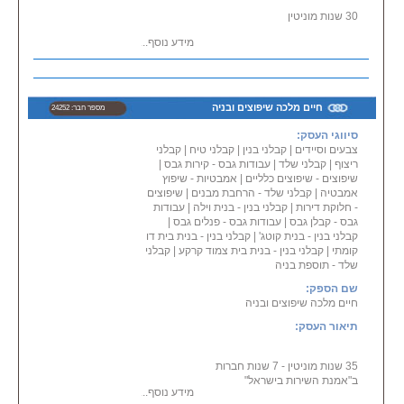
30 שנות מוניטין
מידע נוסף...
התמחות בביצוע:
• עבודות אינסטלציה
• שרותי ביובית לפתיחת סתימות
צנרת חוץ, מים וביוב
חיים מלכה שיפוצים ובניה
מספר חבר: 24252
• הקמת מערכות צנרת קומפלט
לוילות או לבניה חדשה
סיווגי העסק:
• כל סוגי תיקוני האינסטלציה
צבעים וסיידים
|
קבלני בנין
|
קבלני טיח
|
קבלני
• שיפוצים כלליים במבנים
ריצוף
|
קבלני שלד
|
עבודות גבס - קירות גבס
|
• עבודות קרמיקה
שיפוצים - שיפוצים כלליים
|
אמבטיות - שיפוץ
• עבודות גבס כולל גבס אומנותי
אמבטיה
|
קבלני שלד - הרחבת מבנים
|
שיפוצים
• עבודות חשמל
- חלוקת דירות
|
קבלני בנין - בנית וילה
|
עבודות
• עבודות צבע כולל צביעה אומנותית
גבס - קבלן גבס
|
עבודות גבס - פנלים גבס
|
• עיצוב פנים
קבלני בנין - בנית קוטג'
|
קבלני בנין - בנית בית דו
קומתי
|
קבלני בנין - בנית בית צמוד קרקע
|
קבלני
אודות:
שלד - תוספת בניה
חברת מים זורמים בהנהלת מישל
אלפסי מומחים בביצוע
שם הספק:
עבודות אינסטלציה, קרמיקה, גבס,
חיים מלכה שיפוצים ובניה
חשמל, צבע, עיצוב פנים.
תיאור העסק:
בתחום האינסטלציה בחברה
משתמשים בציוד הטוב בעולם
לאיתור ופתרון תקלות צנרת.
35 שנות מוניטין - 7 שנות חברות
לחברה מים זורמים מוניטין רב שנים
ב"אמנת השירות בישראל"
ועשרות לקוחות מרוצים.
מידע נוסף...