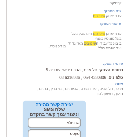
קרמיקה
שם הספק:
עדני יצחק
שיפוצים
תיאור העסק:
עדני יצחק
שיפוצים
הינו עסק בעל
בעל מוניטין בענף.
ביצוע כל עבודו ה
שיפוצים
מא' עד ת'
מידע נוסף...
ועד מפתח כולל:
גבס אומנותי, צבע אומנותי, קרמיקה,
ריצוף, שיפוץ אמבטיות....
פרטי העסק:
כתובת העסק:
תל אביב, הרב בידאני עובדיה 5
טלפונים:
054-4330806 , 03-6316936
אזור:
מרכז , תל אביב , יפו , רמת גן , גבעתיים , בני ברק , בת ים ,
חולון , ראשון לציון
יצירת קשר מהירה
שלח SMS
וניצור עמך קשר בהקדם