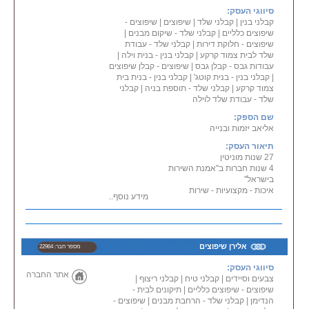
סיווגי העסק:
קבלני בנין
|
קבלני שלד
|
שיפוצים
|
שיפוצים -
שיפוצים כלליים
|
קבלני שלד - שיקום מבנים
|
שיפוצים - חלוקת דירות
|
קבלני שלד - עבודת
שלד לבית צמוד קרקע
|
קבלני בנין - בנית וילה
|
עבודות גבס - קבלן גבס
|
שיפוצים - קבלן שיפוצים
|
קבלני בנין - בנית קוטג'
|
קבלני בנין - בנית בית
צמוד קרקע
|
קבלני שלד - תוספת בניה
|
קבלני
שלד - עבודת שלד לוילה
שם הספק:
אליאב יזמות ובנייה
תיאור העסק:
27 שנות מוניטין
4 שנות חברות ב''אמנת השירות
בישראל''
איכות - מקצועיות - שירות
מידע נוסף...
קבלן בנין ושלד לכל גובה.
ביצוע עבודות שיפוצים וגמר מא' ע ת'
ועד מפתח.
ניתן לקבל המלצות עפ''י דרישה.
אלירן שיפוצים
מספר חבר: 22964
סיווגי העסק:
אתר החברה
צבעים וסיידים
|
קבלני טיח
|
קבלני ריצוף
|
שיפוצים - שיפוצים כלליים
|
תיקונים לבית -
הנדימן
|
קבלני שלד - הרחבת מבנים
|
שיפוצים -