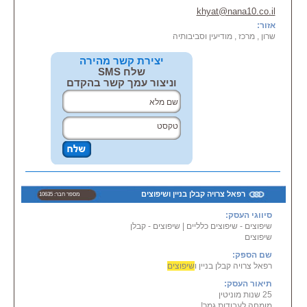
רוני שיפוצים עובדת בשיתוף עם
khyat@nana10.co.il
אדריכלים ומעצבי פנים –
להשגת תוצאות עיצוביות מרשימות,
אזור:
מבפנים ומבחוץ.
שרון , מרכז , מודיעין וסביבותיה
עם לקוחות החברה נמנים: לקוחות
יצירת קשר מהירה
פרטיים ועסקיים, חברות ומפעלים,
שלח SMS
ארגונים ומוסדרות, עיריות, בתי
וניצור עמך קשר בהקדם
ספר וגני ילדים ולקוחות מרוצים
רבים נוספים.
רפאל צרויה קבלן בניין ושיפוצים
מספר חבר: 10635
סיווגי העסק:
שיפוצים - שיפוצים כלליים
|
שיפוצים - קבלן
שיפוצים
שם הספק:
רפאל צרויה קבלן בניין ו
שיפוצים
תיאור העסק:
25 שנות מוניטין
מומחה לעבודות גמר!