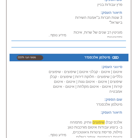
פרץ עבודות בניין
תיאור העסק:
3 שנות חברות ב''אמנת השירות
בישראל''
מוניטין רב שנים של שרות, איכות
מידע נוסף...
ומקצועיות
• ביצוע כל עבודות השיפוצים מא' עד
ת' ועד מפתח
מיטלמן אלכסנדר
מספר חבר: 22379
• שרות הקמת \ בניית בתים צמודי
סיווגי העסק:
קרקע, וילות, בתים דוקומתיים, מבנים
עד 3 קומות.
איטום
|
איטום - קבלני איטום
|
שיפוצים - שיפוצים
כלליים
|
שיפוצים - חלוקת דירות
|
שיפוצים - קבלן
שיפוצים
|
איטום - איטום גגות
|
איטום - איטום
קירות
|
איטום - איטום מקלחת
|
איטום - איטום
אמבטיה
שם הספק:
מיטלמן אלכסנדר
תיאור העסק:
אלכס קבלן
שיפוצים
וותיק. מתמחה
ב- ביצוע עבודות איטום מורכבות כגון:
נזילות, פריסת צינורות גיאוטכניים,
מידע נוסף...
יריעות ביטומניות, איתור כשלים