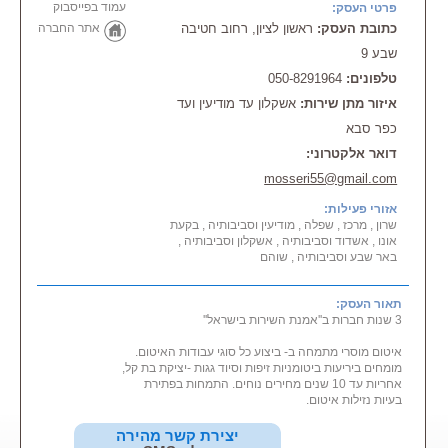
עמוד בפייסבוק
פרטי העסק:
כתובת העסק:
ראשון לציון, רחוב חטיבה
אתר החברה
שבע 9
טלפונים:
050-8291964
איזור מתן שירות:
אשקלון עד מודיעין ועד
כפר סבא
דואר אלקטרוני:
mosseri55@gmail.com
אזורי פעילות:
שרון , מרכז , שפלה , מודיעין וסביבותיה , בקעת
אונו , אשדוד וסביבותיה , אשקלון וסביבותיה ,
באר שבע וסביבותיה , שוהם
תאור העסק:
3 שנות חברות ב''אמנת השירות בישראל''
איטום מוסרי מתמחה ב- ביצוע כל סוגי עבודות האיטום.
מומחים ביריעות ביטומניות זיפות וסיוד גגות -יציקת בת קל,
אחריות עד 10 שנים מחירים נוחים. התמחות בפתירת
בעיות נזילות איטום.
יצירת קשר מהירה