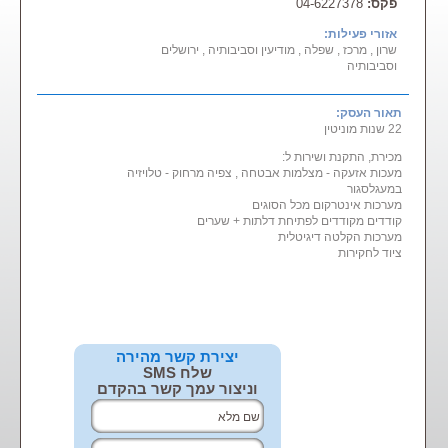
פקס:
04-6227378
אזורי פעילות:
שרון , מרכז , שפלה , מודיעין וסביבותיה , ירושלים
וסביבותיה
תאור העסק:
22 שנות מוניטין
מכירת, התקנת ושירות ל:
מעכות אזעקה - מצלמות אבטחה , צפיה מרחוק - טלויזיה
במעגלסגור
מערכות אינטרקום מכל הסוגים
קודדים מקודדים לפתיחת דלתות + שערים
מערכות הקלטה דיגיטלית
ציוד לחקירות
יצירת קשר מהירה
שלח SMS
וניצור עמך קשר בהקדם