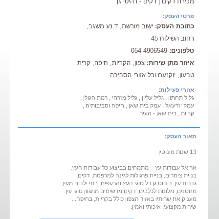
מכירת דקים | דקים - רהיטי גן
פרטי העסק:
כתובת העסק:
ישוב מורשת, ד.נע משגב,
רחוב השילוח 45
טלפונים:
054-4906549
איזור מתן שירות:
צפון, הקריות, חיפה, קרית
טבעון, יוקנעם וכל אזורי הסביבה.
אזורי פעילות:
גליל תחתון , גליל עליון , גליל מזרחי , רמת הגולן ,
עמק יזרעאל , עמק בית שאן , חיפה וסביבותיה ,
קריות , בית שאן - העיר
תאור העסק:
13 שנות מוניטין
אריאל עבודות עץ – מתמחים בביצוע כל עבודות העץ,
בניית צימרים, בניית פרגולות לגינה למרפסת, דקים.
גדרות עץ, ריהוט גן כל סוגי העץ והרעפים, בתי ילדים מעץ,
מחסנים, מלונות לכלבים, דקים מרשימים ממגוון סוגי עץ.
מעניק את שרותיו באזור הצפון כולל בקריות, בחיפה...
שירות מקצועי, איכותי ואמין.