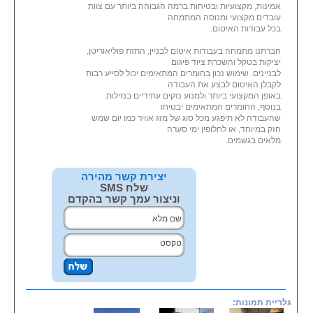
אמינות, מקצועיות ובטיחות ברמה הגבוהה ביותר עם צוות
עובדים מקצועי ומנוסה המתמחה
בכל עבודות האיטום.
חברתנו מתמחה בעבודות איטום לבניין, התזת פוליאוריטן,
יציקות בטקל והשכרת ציוד פיגום
לבניינים. שימוש נכון בחומרים המתאימים יכול לסייע רבות
לקבלן האיטום לבצע את העבודה
באופן המקצועי ביותר ולמנוע נזקים עתידיים בנזילות.
בנוסף, החומרים המתאימים יבטיחו
שהעבודה לא תיפגע מכל סוג של מזג אוויר כמו יום שמש
חזק במיוחד, או לחלופין ימי סערה
מלאים בגשמים.
יצירת קשר מהירה
שלח SMS
וניצור עמך קשר בהקדם
גלריית תמונות: