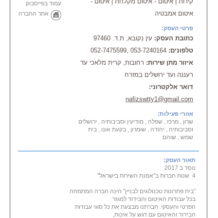
קירות | איטום - איטום מקלחת | איטום -
עמוד בפייסבוק
איטום אמבטיה
אתר החברה
פרטי העסק:
כתובת העסק:
עין נקובא, ת.ד. 97460
טלפונים:
053-7240164 ,052-7475599
איזור מתן שירות:
רחובות, קרית מלאכי עד
רעננה ועד ירושלים במזרח
דואר אלקטרוני:
nafizswtty1@gmail.com
אזורי פעילות:
שרון , מרכז , שפלה , מודיעין וסביבותיה , ירושלים
וסביבותיה , יהודה , שומרון , בקעת אונו , בית
שמש , שוהם
תאור העסק:
נוסד ב 2017
4 שנות חברות ב''אמנת השירות בישראל''
"בית פתרונות טכנולוגים לבניין" הינה חברה המתמחה
בכל עבודות האיטום והבידוד למגזר
הפרטי והעסקי. חברתנו מבצעת את כל סוגי עבודות
הבידוד והאיטום עם דגש על איכות,