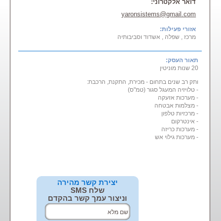
דואר אלקטרוני:
yaronsistems@gmail.com
אזורי פעילות:
מרכז , שפלה , אשדוד וסביבותיה
תאור העסק:
20 שנות מוניטין
ותק רב שנים בתחום - מכירת, התקנת, הרכבת:
- טלויזיה המעגל סגור (טמ"ס)
- מערכות אזעקה
- מצלמות אבטחה
- מרכזיות טלפון
- אינטרקום
- מערכות כריזה
- מערכות גילוי אש
יצירת קשר מהירה
שלח SMS
וניצור עמך קשר בהקדם