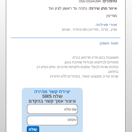
טלפונים:
050-5554394
איזור מתן שירות:
נתניה עד ראשון לציון ועד
מודיעין
אזורי פעילות:
שרון , מרכז , מודיעין וסביבותיה , שוהם
תאור העסק:
משאבות בטון פריג סרחאן בע"מ
מומחים לביתצוע עבודות שאיבת בטון,
נותנים שרות לבעלי עסקים ולקוחות פרטיים. וותק ונסיון רב
בתחום,
שרות אדיב ומקצועי מאוד, במחירים ללא תחרות.
יצירת קשר מהירה
שלח SMS
וניצור עמך קשר בהקדם