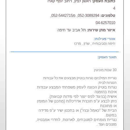
כתובת העסק:
ראשון לציון, רחוב יוסף קארו
4
טלפונים:
052-3089294, מ052-5442715,
04-6257010
איזור מתן שירות:
תל אביב עד חיפה
אזורי פעילות:
חיפה וסביבותיה , שרון , מרכז
תאור העסק:
30 שנות מוניטין
נגריית המילניום נגרות בוטיק מבצעים את כל עבודות
הנגרות לבית.
נגרות בוטיק הכוונה לעסק משפחתי המבצע עבודות
איכות בהזמנה
אישית (בניגוד לפס ייצור לפי מידות קבועות).
ניתן לבצע ע"פ תוכנית אדריכלות (מתכנן של המזמין
או מתוכנת
הביית של "כאמל ובניו") או בתכנון ישיר ע"פ מדידה
במקום.
נגריית מומחים למטבחים, לארונות, לחדרי אמבטיה,
מזנונים ועוד..